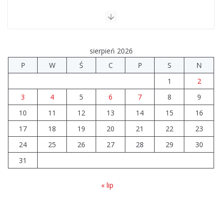
06.08.2026
Prawie 20 tys. zł dla dyrektora szpitala. Podwyżka
mimo finansowych problemów
sierpień 2026
04.08.2026
P
W
Ś
C
P
S
N
Brylant dla Turku? 255. miejsce
1
2
trudno uznać za sukces
3
4
5
6
7
8
9
07.08.2026
10
11
12
13
14
15
16
17
18
19
20
21
22
23
24
25
26
27
28
29
30
31
« lip