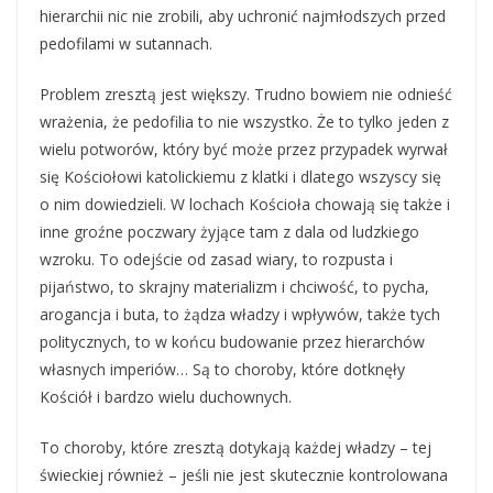
hierarchii nic nie zrobili, aby uchronić najmłodszych przed
pedofilami w sutannach.
Problem zresztą jest większy. Trudno bowiem nie odnieść
wrażenia, że pedofilia to nie wszystko. Że to tylko jeden z
wielu potworów, który być może przez przypadek wyrwał
się Kościołowi katolickiemu z klatki i dlatego wszyscy się
o nim dowiedzieli. W lochach Kościoła chowają się także i
inne groźne poczwary żyjące tam z dala od ludzkiego
wzroku. To odejście od zasad wiary, to rozpusta i
pijaństwo, to skrajny materializm i chciwość, to pycha,
arogancja i buta, to żądza władzy i wpływów, także tych
politycznych, to w końcu budowanie przez hierarchów
własnych imperiów… Są to choroby, które dotknęły
Kościół i bardzo wielu duchownych.
To choroby, które zresztą dotykają każdej władzy – tej
świeckiej również – jeśli nie jest skutecznie kontrolowana