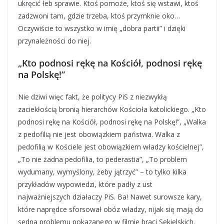
ukręcić łeb sprawie. Ktoś pomoże, ktoś się wstawi, ktoś
zadzwoni tam, gdzie trzeba, ktoś przymknie oko…
Oczywiście to wszystko w imię „dobra partii” i dzięki
przynależności do niej.
„Kto podnosi rękę na Kościół, podnosi rękę
na Polskę!”
Nie dziwi więc fakt, że politycy PiS z niezwykłą
zaciekłością bronią hierarchów Kościoła katolickiego. „Kto
podnosi rękę na Kościół, podnosi rękę na Polskę!”, „Walka
z pedofilią nie jest obowiązkiem państwa. Walka z
pedofilią w Kościele jest obowiązkiem władzy kościelnej”,
„To nie żadna pedofilia, to pederastia”, „To problem
wydumany, wymyślony, żeby jątrzyć” – to tylko kilka
przykładów wypowiedzi, które padły z ust
najważniejszych działaczy PiS. Ba! Nawet surowsze kary,
które naprędce sforsował obóz władzy, nijak się mają do
sedna problemu pokazanego w filmie braci Sekielskich.