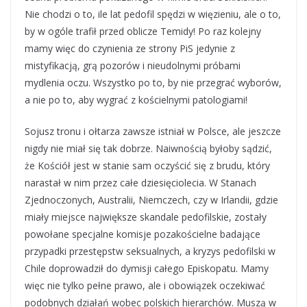
Nie chodzi o to, ile lat pedofil spędzi w więzieniu, ale o to,
by w ogóle trafił przed oblicze Temidy! Po raz kolejny
mamy więc do czynienia ze strony PiS jedynie z
mistyfikacją, grą pozorów i nieudolnymi próbami
mydlenia oczu. Wszystko po to, by nie przegrać wyborów,
a nie po to, aby wygrać z kościelnymi patologiami!
Sojusz tronu i ołtarza zawsze istniał w Polsce, ale jeszcze
nigdy nie miał się tak dobrze. Naiwnością byłoby sądzić,
że Kościół jest w stanie sam oczyścić się z brudu, który
narastał w nim przez całe dziesięciolecia. W Stanach
Zjednoczonych, Australii, Niemczech, czy w Irlandii, gdzie
miały miejsce największe skandale pedofilskie, zostały
powołane specjalne komisje pozakościelne badające
przypadki przestępstw seksualnych, a kryzys pedofilski w
Chile doprowadził do dymisji całego Episkopatu. Mamy
więc nie tylko pełne prawo, ale i obowiązek oczekiwać
podobnych działań wobec polskich hierarchów. Muszą w