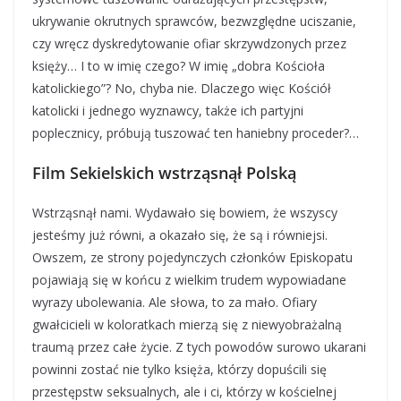
ukrywanie okrutnych sprawców, bezwzględne uciszanie,
czy wręcz dyskredytowanie ofiar skrzywdzonych przez
księży… I to w imię czego? W imię „dobra Kościoła
katolickiego”? No, chyba nie. Dlaczego więc Kościół
katolicki i jednego wyznawcy, także ich partyjni
poplecznicy, próbują tuszować ten haniebny proceder?…
Film Sekielskich wstrząsnął Polską
Wstrząsnął nami. Wydawało się bowiem, że wszyscy
jesteśmy już równi, a okazało się, że są i równiejsi.
Owszem, ze strony pojedynczych członków Episkopatu
pojawiają się w końcu z wielkim trudem wypowiadane
wyrazy ubolewania. Ale słowa, to za mało. Ofiary
gwałcicieli w koloratkach mierzą się z niewyobrażalną
traumą przez całe życie. Z tych powodów surowo ukarani
powinni zostać nie tylko księża, którzy dopuścili się
przestępstw seksualnych, ale i ci, którzy w kościelnej