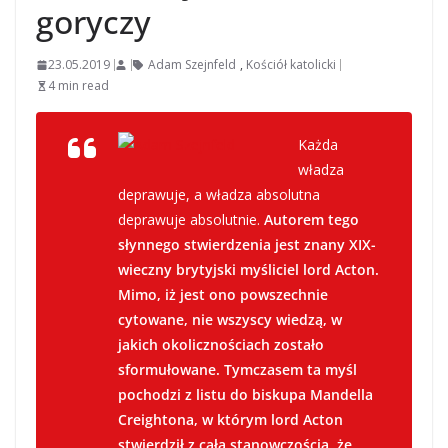
goryczy
23.05.2019
Adam Szejnfeld
,
Kościół katolicki
4 min read
Każda
władza
deprawuje, a władza absolutna
deprawuje absolutnie.
Autorem tego
słynnego stwierdzenia jest znany XIX-
wieczny brytyjski myśliciel lord Acton.
Mimo, iż jest ono powszechnie
cytowane, nie wszyscy wiedzą, w
jakich okolicznościach zostało
sformułowane. Tymczasem ta myśl
pochodzi z listu do biskupa Mandella
Creightona, w którym lord Acton
stwierdził z całą stanowczością, że