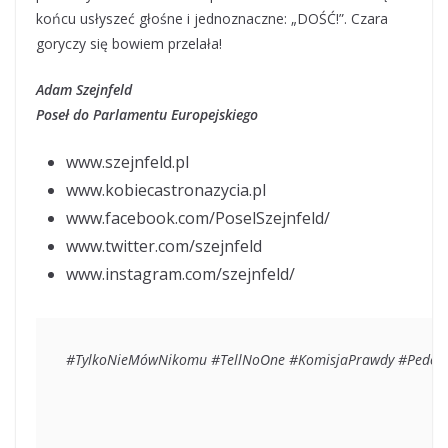
końcu usłyszeć głośne i jednoznaczne: „DOŚĆ!”. Czara
goryczy się bowiem przelała!
Adam Szejnfeld
Poseł do Parlamentu Europejskiego
www.szejnfeld.pl
www.kobiecastronazycia.pl
www.facebook.com/PoselSzejnfeld/
www.twitter.com/szejnfeld
www.instagram.com/szejnfeld/
#TylkoNieMówNikomu #TellNoOne #KomisjaPrawdy #Pedofilia