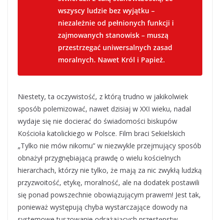
wszyscy ludzie bez wyjątku –
niezależnie od pełnionych funkcji i
zajmowanych stanowisk – muszą
przestrzegać uniwersalnych zasad
moralnych. Nawet Król i Papież.
Niestety, ta oczywistość, z którą trudno w jakikolwiek
sposób polemizować, nawet dzisiaj w XXI wieku, nadal
wydaje się nie docierać do świadomości biskupów
Kościoła katolickiego w Polsce. Film braci Sekielskich
„Tylko nie mów nikomu” w niezwykle przejmujący sposób
obnażył przygnębiającą prawdę o wielu kościelnych
hierarchach, którzy nie tylko, że mają za nic zwykłą ludzką
przyzwoitość, etykę, moralność, ale na dodatek postawili
się ponad powszechnie obowiązującym prawem! Jest tak,
ponieważ występują chyba wystarczające dowody na
systemowe tuszowanie odrażających przestępstw,