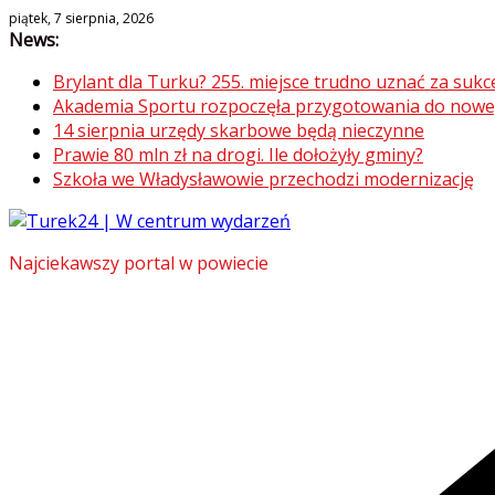
Skip
piątek, 7 sierpnia, 2026
News:
to
content
Brylant dla Turku? 255. miejsce trudno uznać za sukc
Akademia Sportu rozpoczęła przygotowania do now
14 sierpnia urzędy skarbowe będą nieczynne
Prawie 80 mln zł na drogi. Ile dołożyły gminy?
Szkoła we Władysławowie przechodzi modernizację
Najciekawszy portal w powiecie