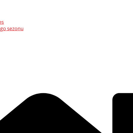
es
ego sezonu