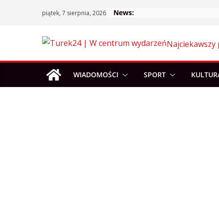
Skip
News:
piątek, 7 sierpnia, 2026
to
content
Najciekawszy 
WIADOMOŚCI
SPORT
KULTUR