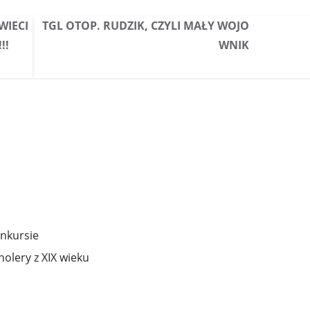
WIECI
TGL OTOP. RUDZIK, CZYLI MAŁY WOJO
!!
WNIK
onkursie
holery z XIX wieku