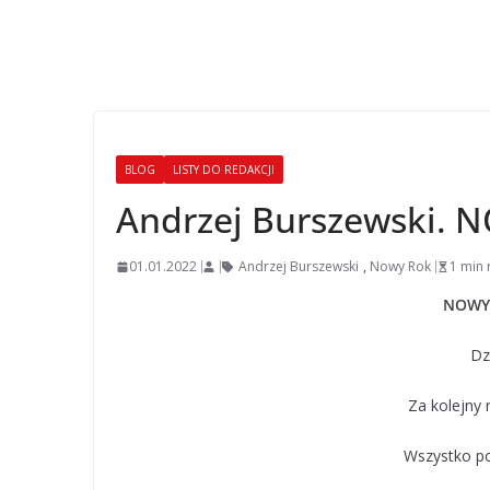
BLOG
LISTY DO REDAKCJI
Andrzej Burszewski. 
01.01.2022
Andrzej Burszewski
,
Nowy Rok
1 min 
NOWY 
Dz
Za kolejny 
Wszystko po