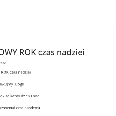
NOWY ROK czas nadziei
read
ROK czas nadziei
iękujmy Bogu
rok za każdy dzień i noc
zmieniał czas pandemii