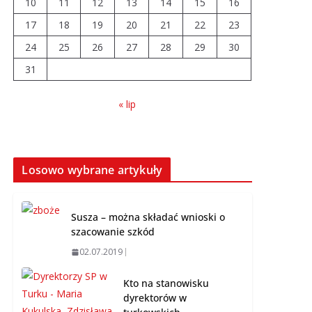
10
11
12
13
14
15
16
17
18
19
20
21
22
23
Prawie 20 tys. zł dla
24
25
26
dyrektora szpitala.
27
28
29
30
Podwyżka mimo
31
finansowych
problemów
« lip
04.08.2026
Brylant dla Turku? 255.
miejsce trudno uznać
Losowo wybrane artykuły
za sukces
07.08.2026
Susza – można składać wnioski o
szacowanie szkód
02.07.2019
Kto na stanowisku
dyrektorów w