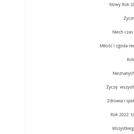
Nowy Rok 20
Życz
Niech czas
Miłość i zgoda n
Kol
Nieznanyc
Życzę wszyst
Zdrowia i spe
Rok 2022 to
Wszystkie