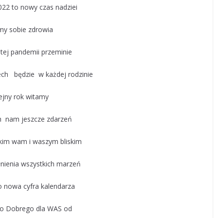
22 to nowy czas nadziei
my sobie zdrowia
 tej pandemii przeminie
iech będzie w każdej rodzinie
ejny rok witamy
h nam jeszcze zdarzeń
kim wam i waszym bliskim
łnienia wszystkich marzeń
 nowa cyfra kalendarza
go Dobrego dla WAS od