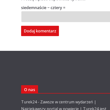
siedemnaście − cztery =
O nas
Turek24 - Zawsze w centrum wydarzeń |
Najciekawszy portal w powiecie | Turek24 jest