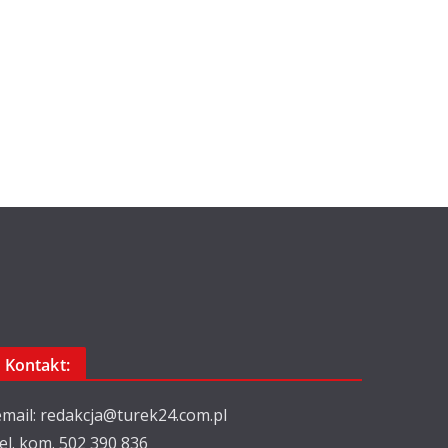
Kontakt:
email: redakcja@turek24.com.pl
tel. kom. 502 390 836