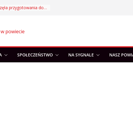
Akademia Sportu rozpoczęła przygotowania do nowego sezonu
 w powiecie
A
SPOŁECZEŃSTWO
NA SYGNALE
NASZ POWI