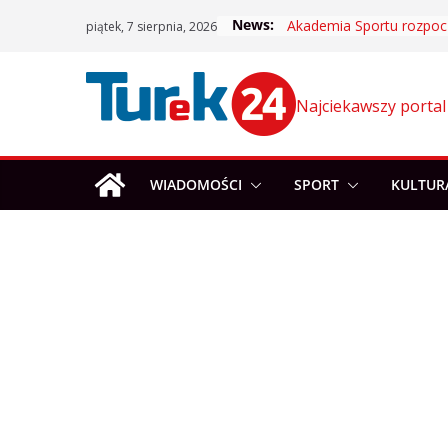
Skip
News:
piątek, 7 sierpnia, 2026
to
content
Najciekawszy portal
WIADOMOŚCI
SPORT
KULTUR