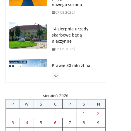
nowego sezonu
07.08.2026
14 sierpnia urzędy
skarbowe będą
nieczynne
06.08.2026
Prawie 80 mln zł na
drogi. Ile dołożyły
gminy?
06.08.2026
sierpień 2026
Szkoła we
P
W
Ś
C
P
S
N
Władysławowie
1
2
przechodzi
modernizację
3
4
5
6
7
8
9
06.08.2026