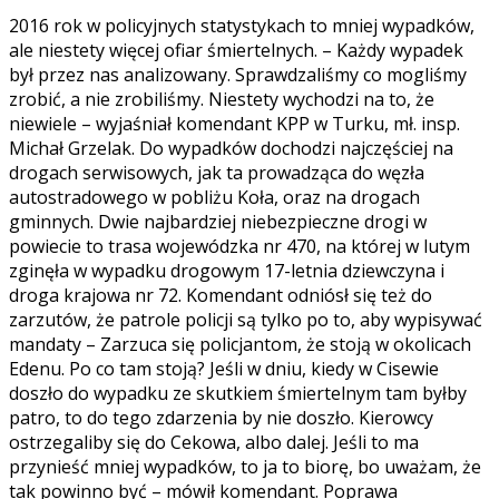
2016 rok w policyjnych statystykach to mniej wypadków,
ale niestety więcej ofiar śmiertelnych. – Każdy wypadek
był przez nas analizowany. Sprawdzaliśmy co mogliśmy
zrobić, a nie zrobiliśmy. Niestety wychodzi na to, że
niewiele – wyjaśniał komendant KPP w Turku, mł. insp.
Michał Grzelak. Do wypadków dochodzi najczęściej na
drogach serwisowych, jak ta prowadząca do węzła
autostradowego w pobliżu Koła, oraz na drogach
gminnych. Dwie najbardziej niebezpieczne drogi w
powiecie to trasa wojewódzka nr 470, na której w lutym
zginęła w wypadku drogowym 17-letnia dziewczyna i
droga krajowa nr 72. Komendant odniósł się też do
zarzutów, że patrole policji są tylko po to, aby wypisywać
mandaty – Zarzuca się policjantom, że stoją w okolicach
Edenu. Po co tam stoją? Jeśli w dniu, kiedy w Cisewie
doszło do wypadku ze skutkiem śmiertelnym tam byłby
patro, to do tego zdarzenia by nie doszło. Kierowcy
ostrzegaliby się do Cekowa, albo dalej. Jeśli to ma
przynieść mniej wypadków, to ja to biorę, bo uważam, że
tak powinno być – mówił komendant. Poprawa