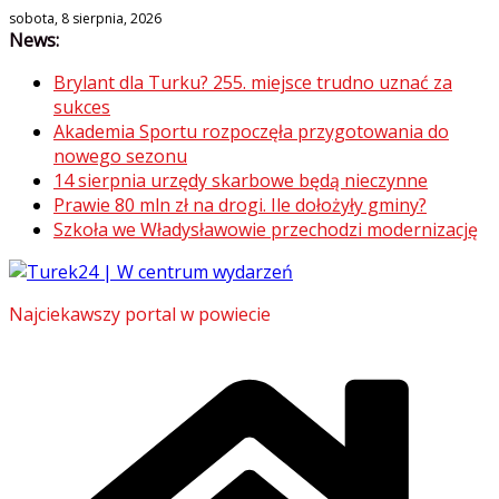
Skip
sobota, 8 sierpnia, 2026
News:
to
content
Brylant dla Turku? 255. miejsce trudno uznać za
sukces
Akademia Sportu rozpoczęła przygotowania do
nowego sezonu
14 sierpnia urzędy skarbowe będą nieczynne
Prawie 80 mln zł na drogi. Ile dołożyły gminy?
Szkoła we Władysławowie przechodzi modernizację
Najciekawszy portal w powiecie