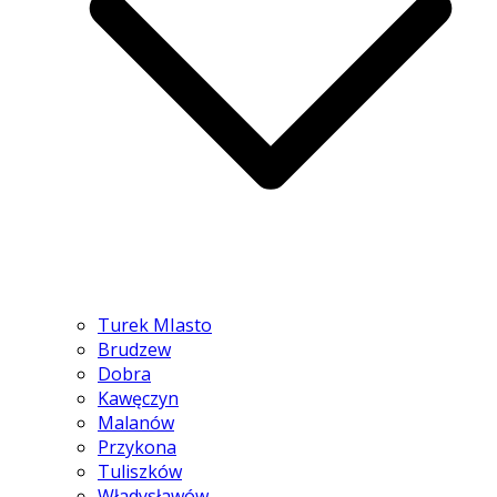
Turek MIasto
Brudzew
Dobra
Kawęczyn
Malanów
Przykona
Tuliszków
Władysławów