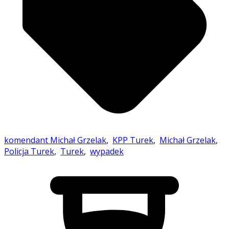
komendant Michał Grzelak
,
KPP Turek
,
Michał Grzelak
,
Policja Turek
,
Turek
,
wypadek