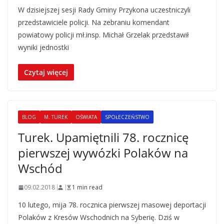
W dzisiejszej sesji Rady Gminy Przykona uczestniczyli
przedstawiciele policji. Na zebraniu komendant
powiatowy policji mł.insp. Michał Grzelak przedstawił
wyniki jednostki
Czytaj więcej
BLOG
M. TUREK
OŚWIATA
SPOŁECZEŃSTWO
Turek. Upamiętnili 78. rocznicę
pierwszej wywózki Polaków na
Wschód
09.02.2018
1 min read
10 lutego, mija 78. rocznica pierwszej masowej deportacji
Polaków z Kresów Wschodnich na Syberię. Dziś w