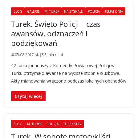
BLOG
GALERIE
M. TUREK
NA SYGNALE
POLICJA
TEMAT DNIA
Turek. Święto Policji – czas
awansów, odznaczeń i
podziękowań
05.08.2017
3 min read
42 funkcjonariuszy z Komendy Powiatowej Policji w
Turku otrzymało awanse na wyższe stopnie służbowe.
Akty mianowania wręczono podczas lokalnych obchodów
Czytaj więcej
BLOG
M. TUREK
POLICJA
TUREK24.TV
Turek. W sobotę motocykliści