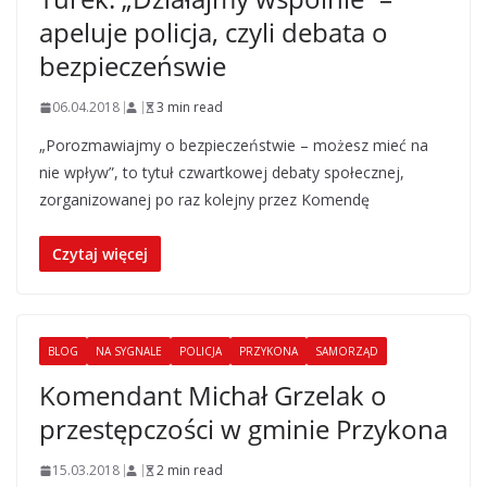
apeluje policja, czyli debata o
bezpieczeńswie
06.04.2018
3 min read
„Porozmawiajmy o bezpieczeństwie – możesz mieć na
nie wpływ”, to tytuł czwartkowej debaty społecznej,
zorganizowanej po raz kolejny przez Komendę
Czytaj więcej
BLOG
NA SYGNALE
POLICJA
PRZYKONA
SAMORZĄD
Komendant Michał Grzelak o
przestępczości w gminie Przykona
15.03.2018
2 min read