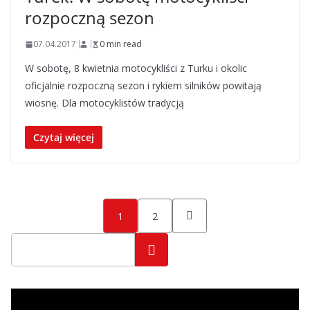
rozpoczną sezon
07.04.2017
0 min read
W sobotę, 8 kwietnia motocykliści z Turku i okolic
oficjalnie rozpoczną sezon i rykiem silników powitają
wiosnę. Dla motocyklistów tradycją
Czytaj więcej
Stronicowanie
1
2
wpisów
Szukaj