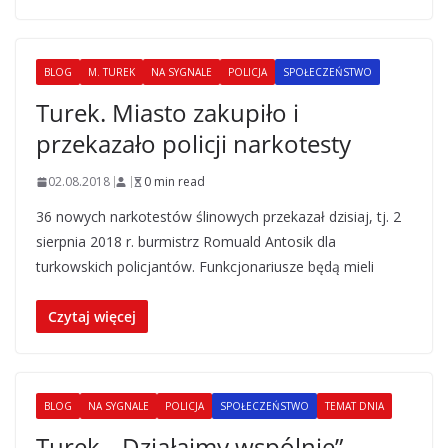
BLOG
M. TUREK
NA SYGNALE
POLICJA
SPOŁECZEŃSTWO
Turek. Miasto zakupiło i
przekazało policji narkotesty
02.08.2018
0 min read
36 nowych narkotestów ślinowych przekazał dzisiaj, tj. 2
sierpnia 2018 r. burmistrz Romuald Antosik dla
turkowskich policjantów. Funkcjonariusze będą mieli
Czytaj więcej
BLOG
NA SYGNALE
POLICJA
SPOŁECZEŃSTWO
TEMAT DNIA
Turek. „Działajmy wspólnie” –