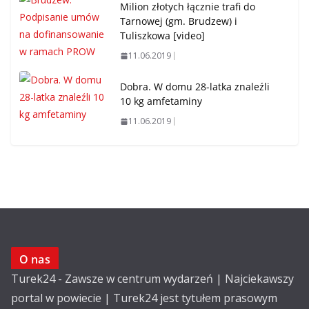
Milion złotych łącznie trafi do
Tarnowej (gm. Brudzew) i
Tuliszkowa [video]
11.06.2019
Dobra. W domu 28-latka znaleźli
10 kg amfetaminy
11.06.2019
O nas
Turek24 - Zawsze w centrum wydarzeń | Najciekawszy
portal w powiecie | Turek24 jest tytułem prasowym