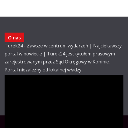
O nas
Turek24 - Zawsze w centrum wydarzeń | Najciekawszy
portal w powiecie | Turek24 jest tytułem prasowym
zarejestrowanym przez Sąd Okręgowy w Koninie.
Portal niezależny od lokalnej władzy.
Kontakt:
email: redakcja@turek24.com.pl
tel. kom. 502 390 836
Reklama
Redakcja
Regulamin
Copyright © Turek24.com.pl Wdrożenie :
Rabnet.pl