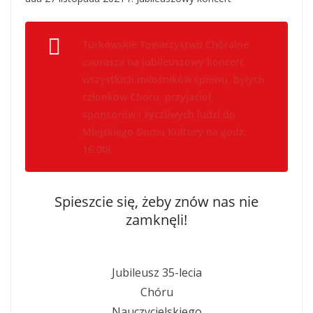
Turkowskie Towarzystwo Chóralne
zaprasza na jubileuszowy koncert
wszystkich miłośników śpiewu, byłych
członków Chóru, przyjaciół,
sponsorów i życzliwych ludzi do
Miejskiego Domu Kultury na godz.
16.00!
Spieszcie się, żeby znów nas nie
zamknęli!
Jubileusz 35-lecia
Chóru
Nauczycielskiego