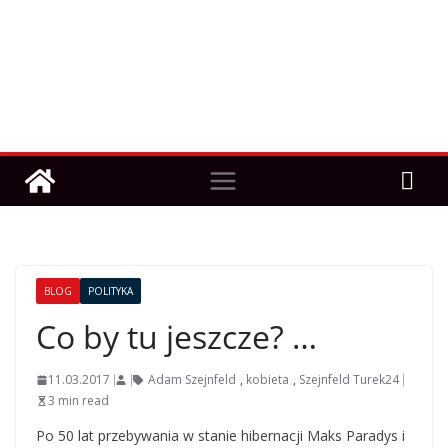
BLOG
POLITYKA
Co by tu jeszcze? …
11.03.2017
Adam Szejnfeld
,
kobieta
,
Szejnfeld Turek24
3 min read
Po 50 lat przebywania w stanie hibernacji Maks Paradys i