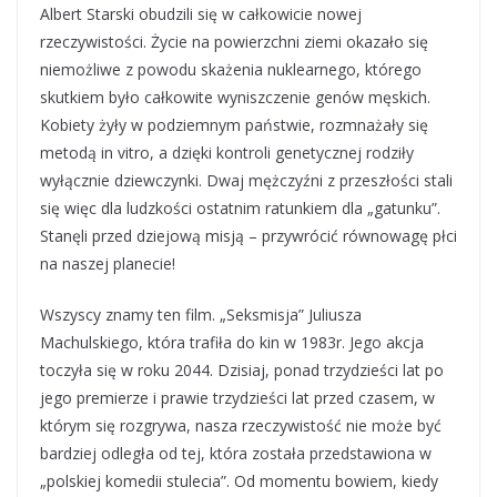
Albert Starski obudzili się w całkowicie nowej
rzeczywistości. Życie na powierzchni ziemi okazało się
niemożliwe z powodu skażenia nuklearnego, którego
skutkiem było całkowite wyniszczenie genów męskich.
Kobiety żyły w podziemnym państwie, rozmnażały się
metodą in vitro, a dzięki kontroli genetycznej rodziły
wyłącznie dziewczynki. Dwaj mężczyźni z przeszłości stali
się więc dla ludzkości ostatnim ratunkiem dla „gatunku”.
Stanęli przed dziejową misją – przywrócić równowagę płci
na naszej planecie!
Wszyscy znamy ten film. „Seksmisja” Juliusza
Machulskiego, która trafiła do kin w 1983r. Jego akcja
toczyła się w roku 2044. Dzisiaj, ponad trzydzieści lat po
jego premierze i prawie trzydzieści lat przed czasem, w
którym się rozgrywa, nasza rzeczywistość nie może być
bardziej odległa od tej, która została przedstawiona w
„polskiej komedii stulecia”. Od momentu bowiem, kiedy