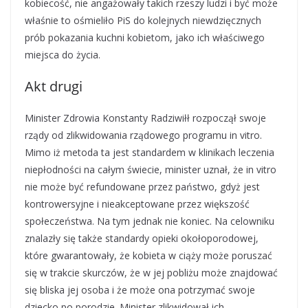
kobiecość, nie angażowały takich rzeszy ludzi i być może
właśnie to ośmieliło PiS do kolejnych niewdzięcznych
prób pokazania kuchni kobietom, jako ich właściwego
miejsca do życia.
Akt drugi
Minister Zdrowia Konstanty Radziwiłł rozpoczął swoje
rządy od zlikwidowania rządowego programu in vitro.
Mimo iż metoda ta jest standardem w klinikach leczenia
niepłodności na całym świecie, minister uznał, że in vitro
nie może być refundowane przez państwo, gdyż jest
kontrowersyjne i nieakceptowane przez większość
społeczeństwa. Na tym jednak nie koniec. Na celowniku
znalazły się także standardy opieki okołoporodowej,
które gwarantowały, że kobieta w ciąży może poruszać
się w trakcie skurczów, że w jej pobliżu może znajdować
się bliska jej osoba i że może ona potrzymać swoje
dziecko po porodzie. Minister zlikwidował ich