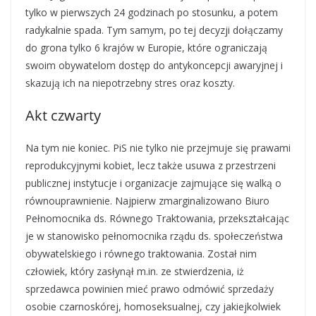
tylko w pierwszych 24 godzinach po stosunku, a potem
radykalnie spada. Tym samym, po tej decyzji dołączamy
do grona tylko 6 krajów w Europie, które ograniczają
swoim obywatelom dostęp do antykoncepcji awaryjnej i
skazują ich na niepotrzebny stres oraz koszty.
Akt czwarty
Na tym nie koniec. PiS nie tylko nie przejmuje się prawami
reprodukcyjnymi kobiet, lecz także usuwa z przestrzeni
publicznej instytucje i organizacje zajmujące się walką o
równouprawnienie. Najpierw zmarginalizowano Biuro
Pełnomocnika ds. Równego Traktowania, przekształcając
je w stanowisko pełnomocnika rządu ds. społeczeństwa
obywatelskiego i równego traktowania. Został nim
człowiek, który zasłynął m.in. ze stwierdzenia, iż
sprzedawca powinien mieć prawo odmówić sprzedaży
osobie czarnoskórej, homoseksualnej, czy jakiejkolwiek