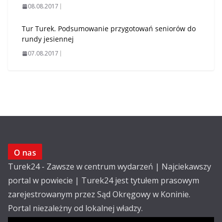
08.08.2017
Tur Turek. Podsumowanie przygotowań seniorów do
rundy jesiennej
07.08.2017
O nas
Turek24 - Zawsze w centrum wydarzeń | Najciekawszy
portal w powiecie | Turek24 jest tytułem prasowym
zarejestrowanym przez Sąd Okręgowy w Koninie.
Portal niezależny od lokalnej władzy.