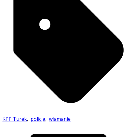
KPP Turek
,
policja
,
włamanie