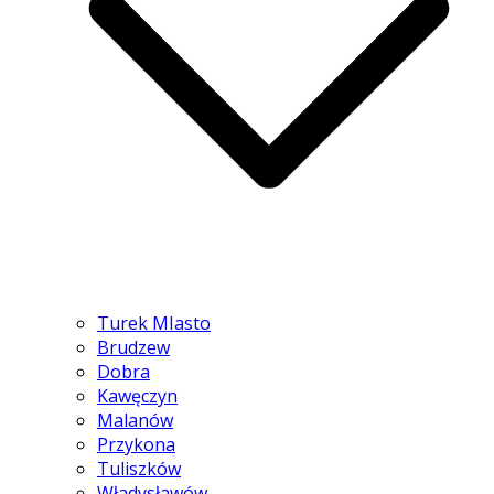
Turek MIasto
Brudzew
Dobra
Kawęczyn
Malanów
Przykona
Tuliszków
Władysławów