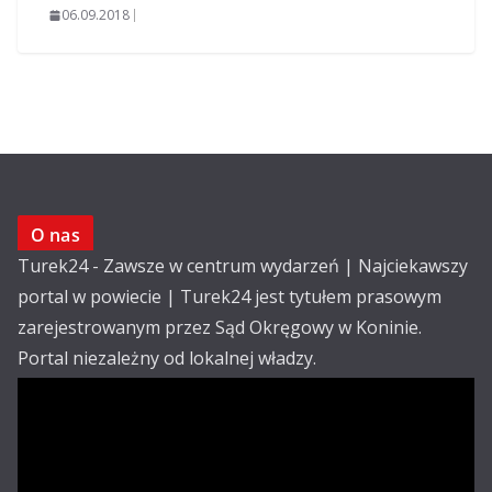
06.09.2018
O nas
Turek24 - Zawsze w centrum wydarzeń | Najciekawszy
portal w powiecie | Turek24 jest tytułem prasowym
zarejestrowanym przez Sąd Okręgowy w Koninie.
Portal niezależny od lokalnej władzy.
Kontakt:
email: redakcja@turek24.com.pl
tel. kom. 502 390 836