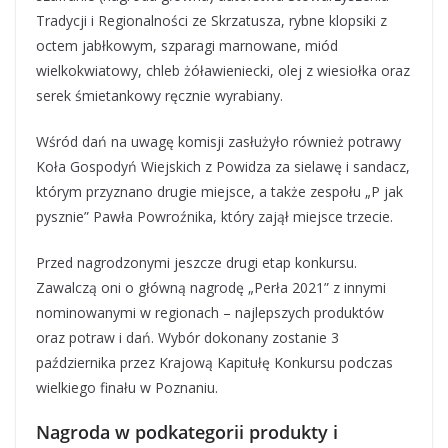
Tradycji i Regionalności ze Skrzatusza, rybne klopsiki z
octem jabłkowym, szparagi marnowane, miód
wielkokwiatowy, chleb żóławieniecki, olej z wiesiołka oraz
serek śmietankowy ręcznie wyrabiany.
Wśród dań na uwagę komisji zasłużyło również potrawy
Koła Gospodyń Wiejskich z Powidza za sielawę i sandacz,
którym przyznano drugie miejsce, a także zespołu „P jak
pysznie” Pawła Powroźnika, który zajął miejsce trzecie.
Przed nagrodzonymi jeszcze drugi etap konkursu.
Zawalczą oni o główną nagrodę „Perła 2021” z innymi
nominowanymi w regionach – najlepszych produktów
oraz potraw i dań. Wybór dokonany zostanie 3
października przez Krajową Kapitułę Konkursu podczas
wielkiego finału w Poznaniu.
Nagroda w podkategorii produkty i