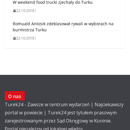
W weekend food trucki zjechały do Turku
22.10.2018
Romuald Antosik zdeklasował rywali w wyborach na
burmistrza Turku
22.10.2018
O nas
Turek24 - Zawsze w centrum wydarzeń | Najciekawszy
portal w powiecie | Turek24 jest tytułem prasowym
zarejestrowanym przez Sąd Okręgowy w Koninie.
Portal niezależny od lokalnej władzy.