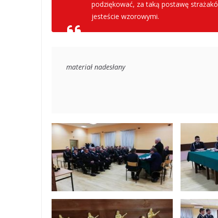
podziękować, za taką postawę strażaków 
jesteście wzorowymi.
materiał nadesłany