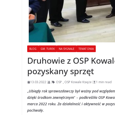
BLOG
GM. TUREK
NA SYGNALE
TEMAT DNIA
Druhowie z OSP Kowale
pozyskany sprzęt
13.03.2022
OSP
,
OSP Kowale Księże
1 min read
„
Ubiegły rok sprawozdawczy był ważny pod względem 
dzięki środkom zewnętrznym
” –
podkreśliła OSP Kowal
marca 2022 roku. Za działalność i aktywność w pozy
pochwały.