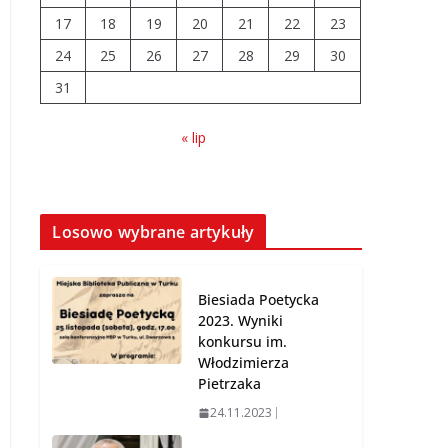
04.08.2026
17
18
19
20
21
22
23
24
25
26
27
28
29
30
Wiata Wielkopolska.
31
Dotacje nawet do
300 tys. zł
« lip
04.08.2026
14 sierpnia urzędy
skarbowe będą
Losowo wybrane artykuły
nieczynne
06.08.2026
Biesiada Poetycka
2023. Wyniki
konkursu im.
Włodzimierza
Pietrzaka
24.11.2023