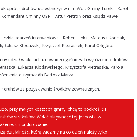
 oprócz druhów uczestniczyli w nim Wójt Gminy Turek – Karol
, Komendant Gminny OSP – Artur Pietroń oraz Ksiądz Paweł
liczbie zdarzeń interweniowali: Robert Linka, Mateusz Konciak,
, Łukasz Kłodawski, Krzysztof Pietraszek, Karol Orligóra.
nny udział w akcjach ratowniczo-gaśniczych wyróżniono druhów:
traszka, Łukasza Kłodawskiego, Krzysztofa Pietraszka, Karola
yróżnienie otrzymał dh Bartosz Marka.
ił druhów za pozyskiwanie środków zewnętrznych.
użo, przy małych kosztach gminy, chcę to podkreślić i
ruhów strażaków. Widać aktywność tej jednostki w
sażenie, umundurowanie.
ą działalność, którą widzimy na co dzień należy tylko