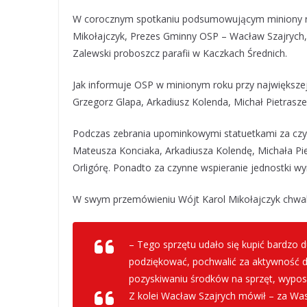
W corocznym spotkaniu podsumowującym miniony rok
Mikołajczyk, Prezes Gminny OSP – Wacław Szajrych
Zalewski proboszcz parafii w Kaczkach Średnich.
Jak informuje OSP w minionym roku przy największej 
Grzegorz Glapa, Arkadiusz Kolenda, Michał Pietraszek
Podczas zebrania upominkowymi statuetkami za czy
Mateusza Konciaka, Arkadiusza Kolendę, Michała Pie
Orligórę. Ponadto za czynne wspieranie jednostki w
W swym przemówieniu Wójt Karol Mikołajczyk chwal
– Tego sprzętu udało się kupić bardzo d
podziękować, pochwalić za aktywność d
pozyskiwaniu środków na sprzęt, wypo
Z kolei Wacław Szajrych mówił – za Wasz