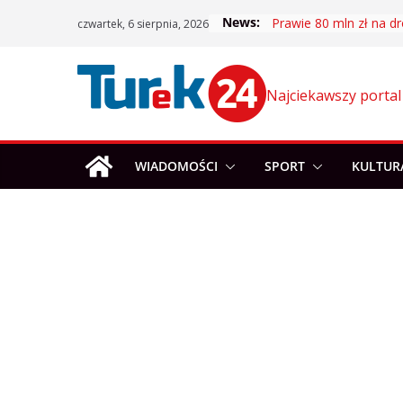
Skip
News:
Prawie 80 mln zł na dr
czwartek, 6 sierpnia, 2026
to
content
Najciekawszy portal
WIADOMOŚCI
SPORT
KULTUR