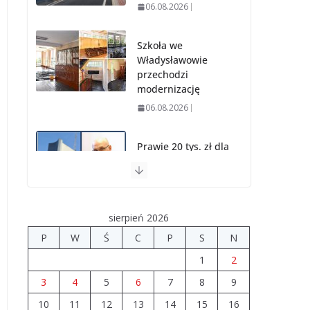
06.08.2026
Szkoła we
Władysławowie
przechodzi
modernizację
06.08.2026
Prawie 20 tys. zł dla
dyrektora szpitala.
Podwyżka mimo
finansowych
problemów
sierpień 2026
04.08.2026
P
W
Ś
C
P
S
N
1
2
Upały groźne dla
zwierząt.
3
4
5
6
7
8
9
Weterynaria
10
11
12
13
14
15
16
apeluje