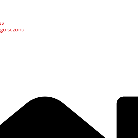
es
ego sezonu