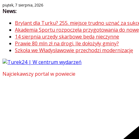
Skip
piątek, 7 sierpnia, 2026
News:
to
content
Brylant dla Turku? 255. miejsce trudno uznać za sukc
Akademia Sportu rozpoczęła przygotowania do now
14 sierpnia urzędy skarbowe będą nieczynne
Prawie 80 mln zł na drogi. Ile dołożyły gminy?
Szkoła we Władysławowie przechodzi modernizację
Najciekawszy portal w powiecie