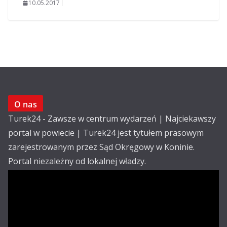
10.05.2017
O nas
Turek24 - Zawsze w centrum wydarzeń | Najciekawszy
portal w powiecie | Turek24 jest tytułem prasowym
zarejestrowanym przez Sąd Okręgowy w Koninie.
Portal niezależny od lokalnej władzy.
Kontakt:
email: redakcja@turek24.com.pl
tel. kom. 502 390 836