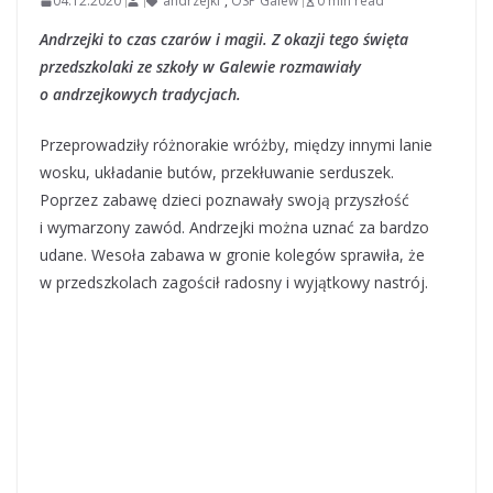
04.12.2020
andrzejki
,
OSP Galew
0 min read
Andrzejki to czas czarów i magii. Z okazji tego święta
przedszkolaki ze szkoły w Galewie rozmawiały
o andrzejkowych tradycjach.
Przeprowadziły różnorakie wróżby, między innymi lanie
wosku, układanie butów, przekłuwanie serduszek.
Poprzez zabawę dzieci poznawały swoją przyszłość
i wymarzony zawód. Andrzejki można uznać za bardzo
udane. Wesoła zabawa w gronie kolegów sprawiła, że
w przedszkolach zagościł radosny i wyjątkowy nastrój.