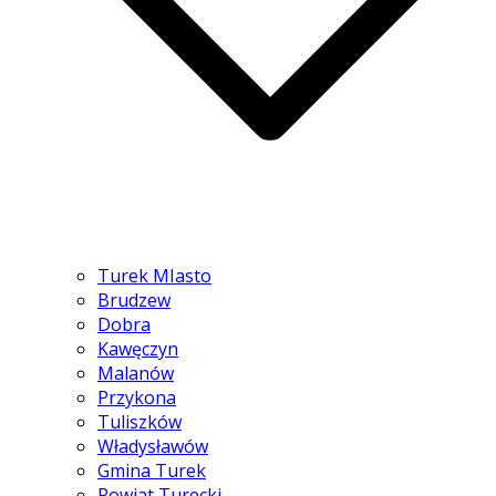
Turek MIasto
Brudzew
Dobra
Kawęczyn
Malanów
Przykona
Tuliszków
Władysławów
Gmina Turek
Powiat Turecki