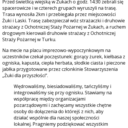
Przed świetlicą wiejską w Żukach o godz. 14:30 zebrali się
spacerowicze i w czterech grupach wyruszyli na trasę.
Trasa wynosiła 2km i przebiegała przez miejscowości
Żuki i Laski. Trasę zabezpieczał wóz strażaczki i druhowie
strażacy z Ochotniczej Staży Pożarnej w Żukach, a ruchem
drogowym kierowali druhowie strażacy z Ochotniczej
Straży Pożarnej w Turku.
Na mecie na placu imprezowo-wypoczynkowym na
uczestników czekał poczęstunek: gorący żurek, kiełbasa z
ogniska, kapusta, ciepła herbata, słodkie ciasta i pieczone
jabłka przygotowane przez członkinie Stowarzyszenia
„Żuki dla przyszłości”.
Wędrowaliśmy, biesiadowaliśmy, tańczyliśmy i
integrowaliśmy się przy ognisku. Stawiamy na
współpracę między organizacjami
pozarządowymi i zachęcamy wszystkie chętne
osoby do dołączenia do którejś z nich, aby
działać wspólnie dla naszej społeczności
lokalnej. Pragniemy podziękować wszystkim