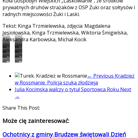
Koła Gospodyń Wiejskich „Laskowianie”, ze środków
prywatnych druhów strażaków z OSP Żuki oraz sołtysów i
radnych miejscowości Żuki i Laski.
Tekst: Kinga Trzmielewska, zdjęcia: Magdalena
Jesiołowska, Kinga Trzmielewska, Wiktoria Śmigielska,
Aleksandra Karbowska, Michał Kocik
Zimowy
Zimowy
Zimowy
Zimowy
spacer
spacer
Zimowy
Zimowy
spacer
spacer
i
i
Zimowy
Zimowy
spacer
spacer
i
i
ognisko
ognisko
spacer
spacer
i
i
ognisko
ognisko
dla
dla
i
i
ognisko
ognisko
dla
dla
← Previous
Kradzież
mieszkańców
mieszkańców
ognisko
ognisko
dla
dla
mieszkańców
mieszkańców
Żuk
Żuk
w Rossmanie. Policja szuka złodzieja
dla
dla
mieszkańców
mieszkańców
Żuk
Żuk
i
i
Julia Kocimska walczy o tytuł Sportowca Roku
Next
mieszkańców
mieszkańców
Żuk
Żuk
i
i
Lasek
Lasek
→
Żuk
Żuk
i
i
Lasek
Lasek
i
i
Lasek
Lasek
Lasek
Lasek
Share This Post:
Może cię zainteresować:
Ochotnicy z gminy Brudzew świętowali Dzień