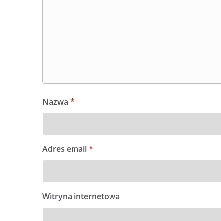
Nazwa
*
Adres email
*
Witryna internetowa