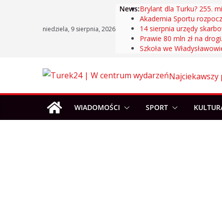
Skip
News:
Brylant dla Turku? 255. m
Akademia Sportu rozpoc
to
14 sierpnia urzędy skarb
niedziela, 9 sierpnia, 2026
content
Prawie 80 mln zł na drogi
Szkoła we Władysławowie
Najciekawszy 
WIADOMOŚCI
SPORT
KULTUR