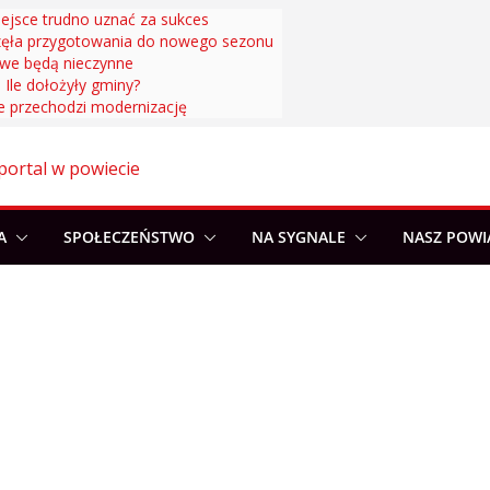
iejsce trudno uznać za sukces
zęła przygotowania do nowego sezonu
owe będą nieczynne
. Ile dołożyły gminy?
 przechodzi modernizację
portal w powiecie
A
SPOŁECZEŃSTWO
NA SYGNALE
NASZ POWI