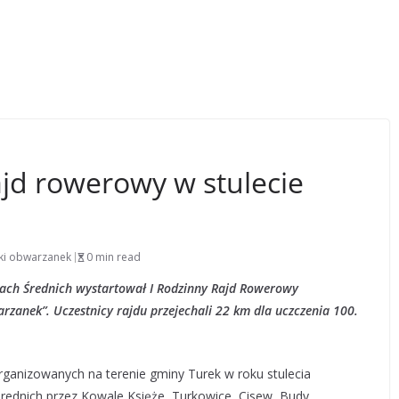
jd rowerowy w stulecie
ki obwarzanek
0 min read
zkach Średnich wystartował I Rodzinny Rajd Rowerowy
zanek”. Uczestnicy rajdu przejechali 22 km dla uczczenia 100.
organizowanych na terenie gminy Turek w roku stulecia
Średnich przez Kowale Księże, Turkowice, Cisew, Budy