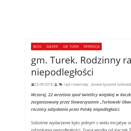
BLOG
GALERIE
GM. TUREK
REKREACJA
gm. Turek. Rodzinny ra
niepodległości
23.09.2018
rajd rowerowy
,
stowarzyszenie turkows
Wczoraj, 22 września spod świetlicy wiejskiej w Kac
zorganizowany przez Stowarzyszenie „Turkowski Obwar
rocznicy odzyskania przez Polskę niepodległości.
Sobotnie wydarzenie było jednym z wielu inicjatyw 
odzyskania niepodległości. Trasa wiodła od Kaczek 