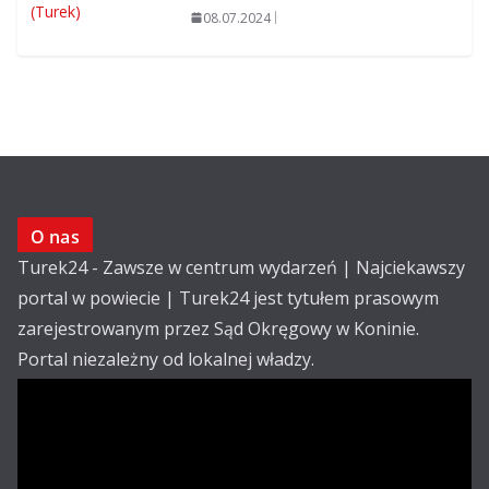
08.07.2024
O nas
Turek24 - Zawsze w centrum wydarzeń | Najciekawszy
portal w powiecie | Turek24 jest tytułem prasowym
zarejestrowanym przez Sąd Okręgowy w Koninie.
Portal niezależny od lokalnej władzy.
Kontakt:
email: redakcja@turek24.com.pl
tel. kom. 502 390 836