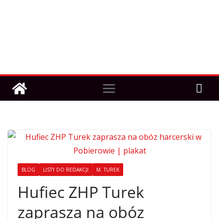
BLOG
LISTY DO REDAKCJI
M. TUREK
Hufiec ZHP Turek
zaprasza na obóz