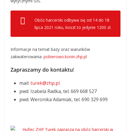
wytycznymi GIS.
Obóz harcerski odbywa się od 14 do 18
lipca 2021 roku, koszt to jedynie 1200 zł.
Informacje na temat bazy oraz warunków
zakwaterowania:
pobierowo.konin.zhp.pl
Zapraszamy do kontaktu
!
mail:
turek@zhp.pl
pwd. Izabela Radka, tel. 669 668 527
pwd. Weronika Adamiak, tel. 690 329 699