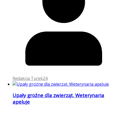
Redakcja Turek24
Upały groźne dla zwierząt. Weterynaria
apeluje