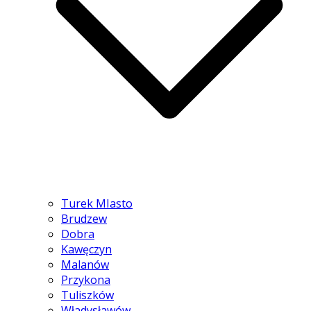
Turek MIasto
Brudzew
Dobra
Kawęczyn
Malanów
Przykona
Tuliszków
Władysławów