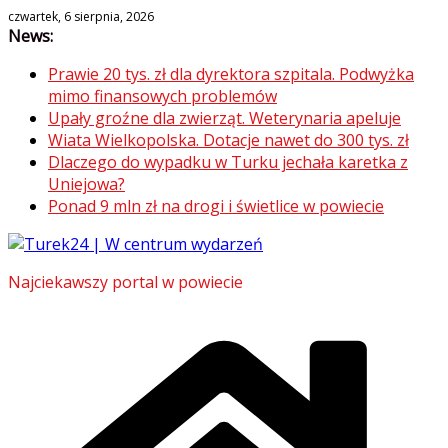
Skip
czwartek, 6 sierpnia, 2026
News:
to
content
Prawie 20 tys. zł dla dyrektora szpitala. Podwyżka
mimo finansowych problemów
Upały groźne dla zwierząt. Weterynaria apeluje
Wiata Wielkopolska. Dotacje nawet do 300 tys. zł
Dlaczego do wypadku w Turku jechała karetka z
Uniejowa?
Ponad 9 mln zł na drogi i świetlice w powiecie
Najciekawszy portal w powiecie