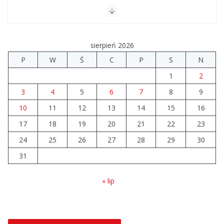
Brylant dla Turku? 255. miejsce trudno uznać za
sukces
sierpień 2026
07.08.2026
P
W
Ś
C
P
S
N
1
2
Akademia Sportu rozpoczęła przygotowania do
nowego sezonu
3
4
5
6
7
8
9
07.08.2026
10
11
12
13
14
15
16
17
18
19
20
21
22
23
Nowy samochód zaopatrzeniowy
dla strażaków z Turku
24
25
26
27
28
29
30
10.08.2026
31
« lip