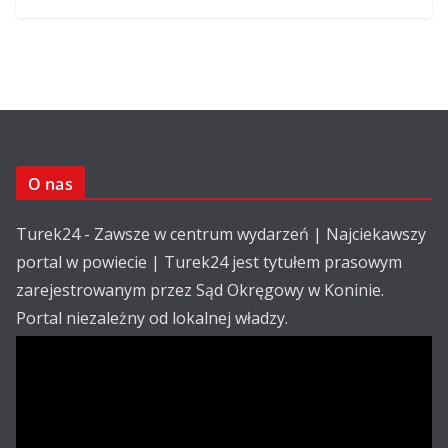
O nas
Turek24 - Zawsze w centrum wydarzeń | Najciekawszy
portal w powiecie | Turek24 jest tytułem prasowym
zarejestrowanym przez Sąd Okręgowy w Koninie.
Portal niezależny od lokalnej władzy.
Kontakt:
email: redakcja@turek24.com.pl
tel. kom. 502 390 836