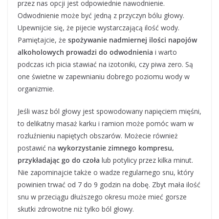
przez nas opcji jest odpowiednie nawodnienie.
Odwodnienie może być jedną z przyczyn bólu głowy.
Upewnijcie się, że pijecie wystarczającą ilość wody.
Pamiętajcie, że
spożywanie nadmiernej ilości napojów
alkoholowych prowadzi do odwodnienia
i warto
podczas ich picia stawiać na izotoniki, czy piwa zero. Są
one świetne w zapewnianiu dobrego poziomu wody w
organizmie.
Jeśli wasz ból głowy jest spowodowany napięciem mięśni,
to delikatny masaż karku i ramion może pomóc wam w
rozluźnieniu napiętych obszarów. Możecie również
postawić na
wykorzystanie zimnego kompresu,
przykładając go do czoła
lub potylicy przez kilka minut.
Nie zapominajcie także o wadze regularnego snu, który
powinien trwać od 7 do 9 godzin na dobę. Zbyt mała ilość
snu w przeciągu dłuższego okresu może mieć gorsze
skutki zdrowotne niż tylko ból głowy.