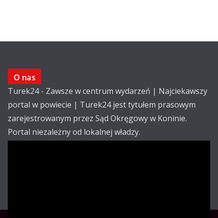
O nas
Turek24 - Zawsze w centrum wydarzeń | Najciekawszy
portal w powiecie | Turek24 jest tytułem prasowym
zarejestrowanym przez Sąd Okręgowy w Koninie.
Portal niezależny od lokalnej władzy.
Kontakt:
email: redakcja@turek24.com.pl
tel. kom. 502 390 836
Reklama
Redakcja
Regulamin