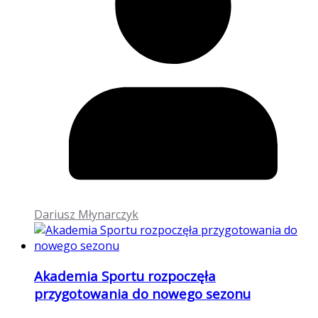
Dariusz Młynarczyk
Akademia Sportu rozpoczęła
przygotowania do nowego sezonu