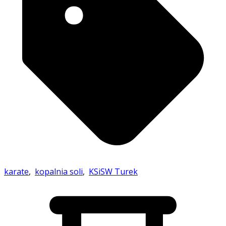
karate
,
kopalnia soli
,
KSiSW Turek