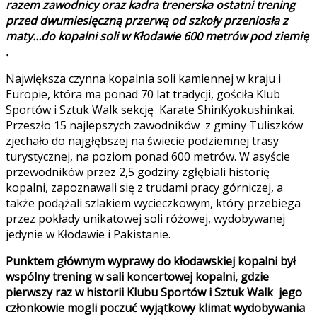
razem zawodnicy oraz kadra trenerska ostatni trening
przed dwumiesięczną przerwą od szkoły przeniosła z
maty…do kopalni soli w Kłodawie 600 metrów pod ziemię
.
Największa czynna kopalnia soli kamiennej w kraju i
Europie, która ma ponad 70 lat tradycji, gościła Klub
Sportów i Sztuk Walk sekcję Karate ShinKyokushinkai.
Przeszło 15 najlepszych zawodników z gminy Tuliszków
zjechało do najgłębszej na świecie podziemnej trasy
turystycznej, na poziom ponad 600 metrów. W asyście
przewodników przez 2,5 godziny zgłębiali historię
kopalni, zapoznawali się z trudami pracy górniczej, a
także podążali szlakiem wycieczkowym, który przebiega
przez pokłady unikatowej soli różowej, wydobywanej
jedynie w Kłodawie i Pakistanie.
Punktem głównym wyprawy do kłodawskiej kopalni był
wspólny trening w sali koncertowej kopalni, gdzie
pierwszy raz w historii Klubu Sportów i Sztuk Walk jego
członkowie mogli poczuć wyjątkowy klimat wydobywania