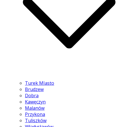
Turek MIasto
Brudzew
Dobra
Kawęczyn
Malanów
Przykona
Tuliszków
Władysławów