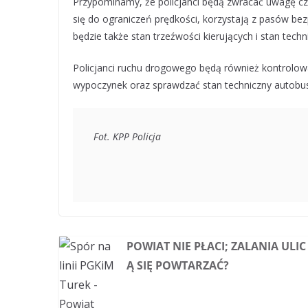
Przypominamy, że policjanci będą zwracać uwagę czy
się do ograniczeń prędkości, korzystają z pasów be
będzie także stan trzeźwości kierujących i stan tech
Policjanci ruchu drogowego będą również kontrolo
wypoczynek oraz sprawdzać stan techniczny autobu
Fot. KPP Policja
POWIAT NIE PŁACI; ZALANIA ULIC
Ą SIĘ POWTARZAĆ?