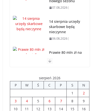
nowego sezonu
07.08.2026
14 sierpnia urzędy
skarbowe będą
nieczynne
06.08.2026
Prawie 80 mln zł na
drogi. Ile dołożyły
gminy?
06.08.2026
sierpień 2026
Szkoła we
P
W
Ś
C
P
S
N
Władysławowie
1
2
przechodzi
modernizację
3
4
5
6
7
8
9
06.08.2026
10
11
12
13
14
15
16