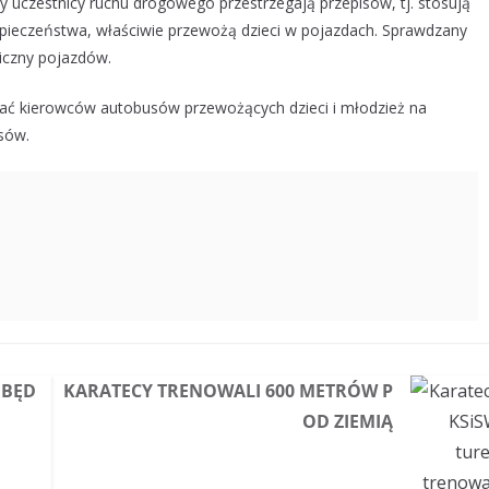
 uczestnicy ruchu drogowego przestrzegają przepisów, tj. stosują
zpieczeństwa, właściwie przewożą dzieci w pojazdach. Sprawdzany
niczny pojazdów.
wać kierowców autobusów przewożących dzieci i młodzież na
sów.
 BĘD
KARATECY TRENOWALI 600 METRÓW P
OD ZIEMIĄ