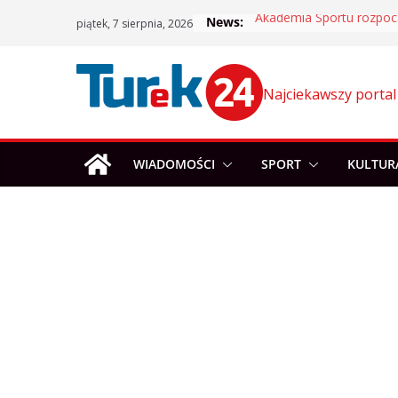
Skip
News:
piątek, 7 sierpnia, 2026
to
content
Najciekawszy portal
WIADOMOŚCI
SPORT
KULTUR