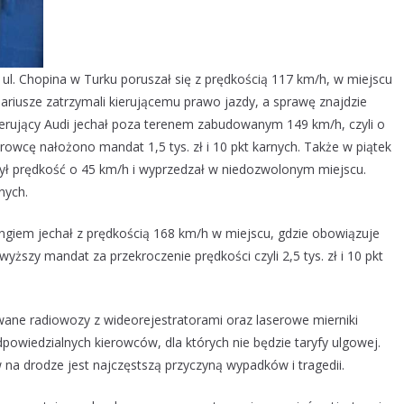
ul. Chopina w Turku poruszał się z prędkością 117 km/h, w miejscu
ariusze zatrzymali kierującemu prawo jazdy, a sprawę znajdzie
ierujący Audi jechał poza terenem zabudowanym 149 km/h, czyli o
rowcę nałożono mandat 1,5 tys. zł i 10 pkt karnych. Także w piątek
ył prędkość o 45 km/h i wyprzedzał w niedozwolonym miejscu.
nych.
giem jechał z prędkością 168 km/h w miejscu, gdzie obowiązuje
ższy mandat za przekroczenie prędkości czyli 2,5 tys. zł i 10 pkt
ane radiowozy z wideorejestratorami oraz laserowe mierniki
owiedzialnych kierowców, dla których nie będzie taryfy ulgowej.
a drodze jest najczęstszą przyczyną wypadków i tragedii.