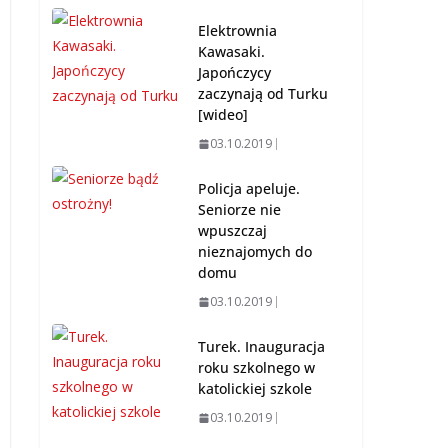
Elektrownia
Kawasaki.
Japończycy
zaczynają od Turku
[wideo]
03.10.2019
Policja apeluje.
Seniorze nie
wpuszczaj
nieznajomych do
domu
03.10.2019
Turek. Inauguracja
roku szkolnego w
katolickiej szkole
03.10.2019