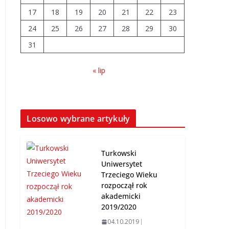
17
18
19
20
21
22
23
Prawie 20 tys. zł dla
24
25
26
27
dyrektora szpitala.
28
29
30
Podwyżka mimo
31
finansowych
problemów
« lip
04.08.2026
Brylant dla Turku?
255. miejsce trudno
Losowo wybrane artykuły
uznać za sukces
07.08.2026
Turkowski
Uniwersytet
Trzeciego Wieku
rozpoczął rok
akademicki
2019/2020
04.10.2019