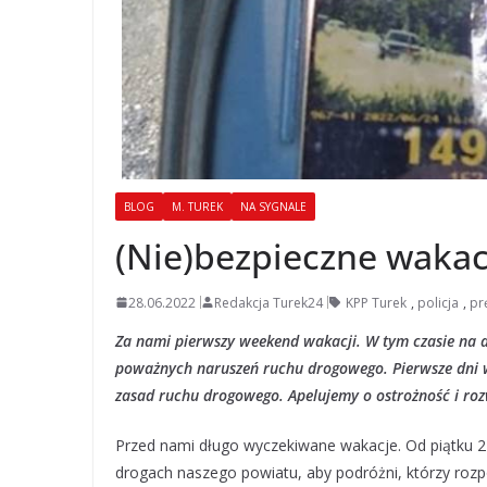
BLOG
M. TUREK
NA SYGNALE
(Nie)bezpieczne wakac
28.06.2022
Redakcja Turek24
KPP Turek
,
policja
,
pr
Za nami pierwszy weekend wakacji. W tym czasie na d
poważnych naruszeń ruchu drogowego. Pierwsze dni w
zasad ruchu drogowego. Apelujemy o ostrożność i roz
Przed nami długo wyczekiwane wakacje. Od piątku 2
drogach naszego powiatu, aby podróżni, którzy rozp