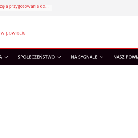
Akademia Sportu rozpoczęła przygotowania do nowego sezonu
 w powiecie
A
SPOŁECZEŃSTWO
NA SYGNALE
NASZ POWI