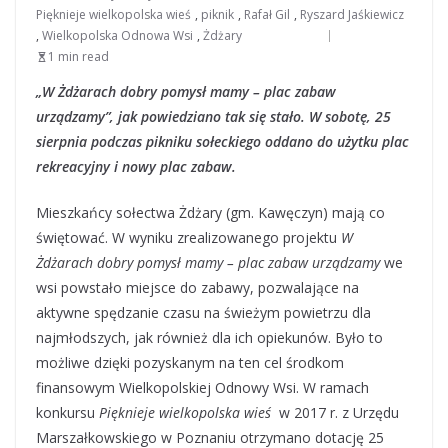
Pięknieje wielkopolska wieś
,
piknik
,
Rafał Gil
,
Ryszard Jaśkiewicz
,
Wielkopolska Odnowa Wsi
,
Żdżary
1 min read
„W Żdżarach dobry pomysł mamy – plac zabaw
urządzamy”, jak powiedziano tak się stało. W sobotę, 25
sierpnia podczas pikniku sołeckiego oddano do użytku plac
rekreacyjny i nowy plac zabaw.
Mieszkańcy sołectwa Żdżary (gm. Kawęczyn) mają co
świętować. W wyniku zrealizowanego projektu
W
Żdżarach dobry pomysł mamy – plac zabaw urządzamy
we
wsi powstało miejsce do zabawy, pozwalające na
aktywne spędzanie czasu na świeżym powietrzu dla
najmłodszych, jak również dla ich opiekunów. Było to
możliwe dzięki pozyskanym na ten cel środkom
finansowym Wielkopolskiej Odnowy Wsi. W ramach
konkursu
Pięknieje wielkopolska wieś
w 2017 r. z Urzędu
Marszałkowskiego w Poznaniu otrzymano dotację 25