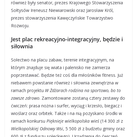
również były senator, prezes Krajowego Stowarzyszenia
Sołtysów Ireneusz Niewiarowski oraz Jarosław Król,
prezes stowarzyszenia Kawęczyńskie Towarzystwo
Rozwoju.
Jest plac rekreacyjno-integracyjny, będzie i
siłownia
Sołectwo na placu zabaw, terenie integracyjnym, na
którym znajduje się wiata i palenisko nie zamierza
poprzestawać. Będzie też coś dla miłośników fitness. Już
niebawem powstanie również i siłownia zewnętrzna w
ramach projektu
W Żdżarach rodzina na sportowo, bo to
zawsze zdrowo
. Zamontowane zostaną cztery zestawy do
ćwiczeń: prasa nożna i surfer, wyciąg i krzesło, biegacz i
wioślarz oraz orbitek. Także i na nią pozyskano środki w
ramach konkursu
Pięknieje wielkopolska wieś
(14 300 zł z
Wielkopolskiej Odnowy Wsi
, 5 500 zł z budżetu gminy oraz
600 zł z funduszu sołeckiego)
.
Urządzenia do ćwiczeń