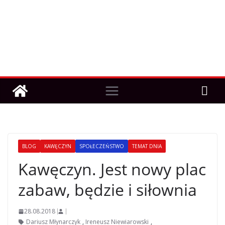
BLOG
KAWĘCZYN
SPOŁECZEŃSTWO
TEMAT DNIA
Kawęczyn. Jest nowy plac
zabaw, będzie i siłownia
28.08.2018
Dariusz Młynarczyk
,
Ireneusz Niewiarowski
,