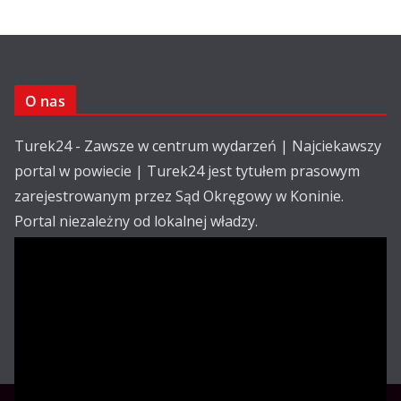
O nas
Turek24 - Zawsze w centrum wydarzeń | Najciekawszy
portal w powiecie | Turek24 jest tytułem prasowym
zarejestrowanym przez Sąd Okręgowy w Koninie.
Portal niezależny od lokalnej władzy.
Kontakt:
email: redakcja@turek24.com.pl
tel. kom. 502 390 836
Reklama
Redakcja
Regulamin