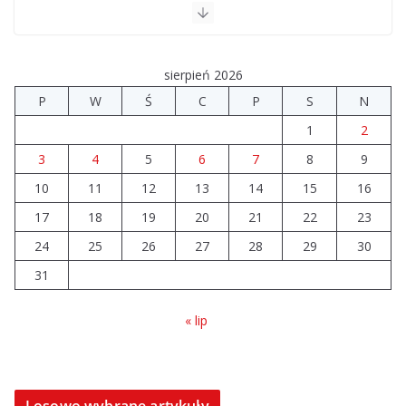
Szkoła we Władysławowie przechodzi modernizację
06.08.2026
sierpień 2026
Prawie 20 tys. zł dla dyrektora szpitala. Podwyżka
P
W
Ś
C
P
S
N
mimo finansowych problemów
1
2
04.08.2026
3
4
5
6
7
8
9
10
11
12
Brylant dla Turku? 255. miejsce
13
14
15
16
trudno uznać za sukces
17
18
19
20
21
22
23
07.08.2026
24
25
26
27
28
29
30
31
« lip