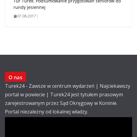
Tur Turek. Podsumowanie przygotowań seniorów do
rundy jesiennej
07.08.2017
O nas
Turek24 - Zawsze w centrum wydarzeń | Najciekawszy
portal w powiecie | Turek24 jest tytułem prasowym
zarejestrowanym przez Sąd Okręgowy w Koninie.
Portal niezależny od lokalnej władzy.
Kontakt:
email: redakcja@turek24.com.pl