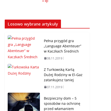
« lip
Losowo wybrane artykuły
Pełna przygód gra
„Language Abenteuer”
w Kaczkach Średnich
08.11.2019
Z Turkowską Kartą
Dużej Rodziny w El-Gaz
zatankujesz taniej
07.11.2019
Bezpieczny dom – 5
sposobów na ochronę
przed włamaniem