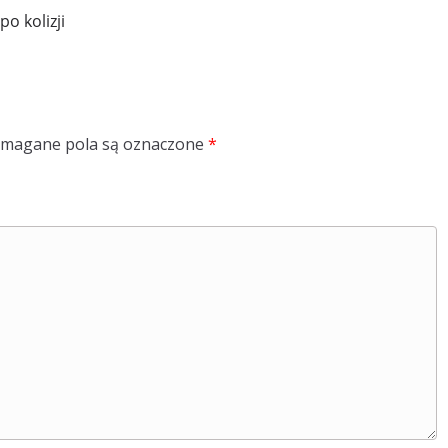
o kolizji
magane pola są oznaczone
*