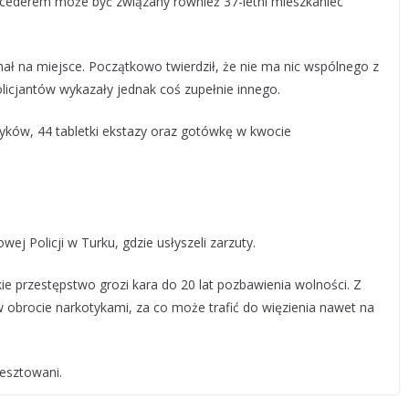
 procederem może być związany również 37-letni mieszkaniec
ał na miejsce. Początkowo twierdził, że nie ma nic wspólnego z
icjantów wykazały jednak coś zupełnie innego.
yków, 44 tabletki ekstazy oraz gotówkę w kwocie
j Policji w Turku, gdzie usłyszeli zarzuty.
ie przestępstwo grozi kara do 20 lat pozbawienia wolności. Z
 w obrocie narkotykami, za co może trafić do więzienia nawet na
esztowani.