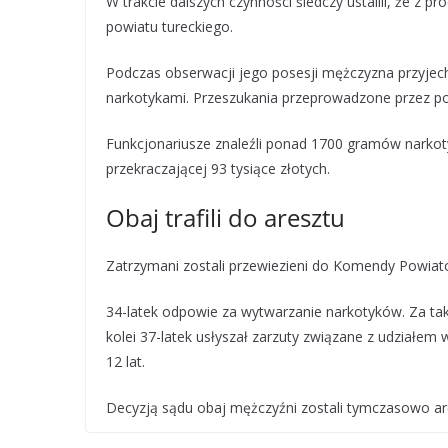
W trakcie dalszych czynności śledczy ustalili, że z
powiatu tureckiego.
Podczas obserwacji jego posesji mężczyzna przyjech
narkotykami. Przeszukania przeprowadzone przez pol
Funkcjonariusze znaleźli ponad 1700 gramów narkot
przekraczającej 93 tysiące złotych.
Obaj trafili do aresztu
Zatrzymani zostali przewiezieni do Komendy Powiatowe
34-latek odpowie za wytwarzanie narkotyków. Za tak
kolei 37-latek usłyszał zarzuty związane z udziałem
12 lat.
Decyzją sądu obaj mężczyźni zostali tymczasowo ar