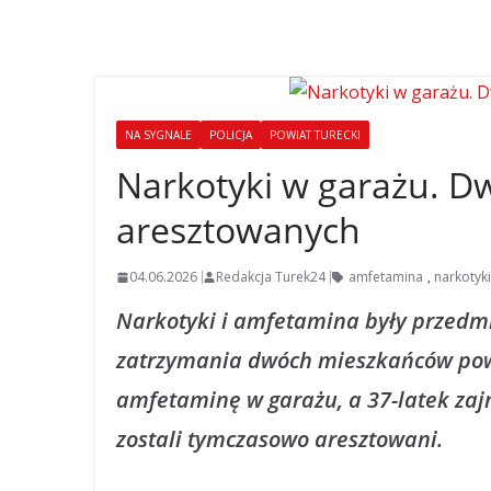
NA SYGNALE
POLICJA
POWIAT TURECKI
Narkotyki w garażu. 
aresztowanych
04.06.2026
Redakcja Turek24
amfetamina
,
narkotyki
Narkotyki i amfetamina były przedm
zatrzymania dwóch mieszkańców powi
amfetaminę w garażu, a 37-latek za
zostali tymczasowo aresztowani.