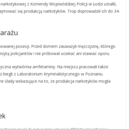
 narkotykowej z Komendy Wojewódzkiej Policji w Łodzi ustalili,
jmować się produkcją narkotyków. Trop doprowadził ich do 34-
arażu
typowanej posesji. Przed domem zauważyli mężczyznę, którego
izytą policjantów i nie próbował uciekać ani stawiać oporu.
zoryczna wytwórnia amfetaminy. Na miejscu pracowali także
z biegli z Laboratorium Kryminalistycznego w Poznaniu.
nne ślady wskazujące na to, że produkcja narkotyków mogła
ek