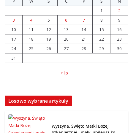
P
W
Ś
C
P
S
N
mimo finansowych problemów
1
2
04.08.2026
3
4
5
6
7
8
9
10
11
12
Brylant dla Turku? 255. miejsce
13
14
15
16
trudno uznać za sukces
17
18
19
20
21
22
23
07.08.2026
24
25
26
27
28
29
30
31
« lip
Losowo wybrane artykuły
Wyszyna. Święto Matki Bożej
Szkaplerznej i mały jubileusz ks.