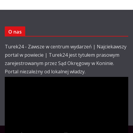
O nas
Turek24 - Zawsze w centrum wydarzeń | Najciekawszy
portal w powiecie | Turek24 jest tytułem prasowym
zarejestrowanym przez Sąd Okręgowy w Koninie.
Portal niezależny od lokalnej władzy.
Kontakt:
email: redakcja@turek24.com.pl
tel. kom. 502 390 836
Reklama
Redakcja
Regulamin
Copyright © Turek24.com.pl Wdrożenie :
Rabnet.pl