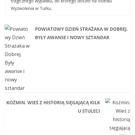
tragicznego wypadku, do którego doszło na osiedlu
Wyzwolenia w Turku.
POWIATOWY DZIEŃ STRAŻAKA W DOBREJ.
BYŁY AWANSE I NOWY SZTANDAR
KOŹMIN. WIEŚ Z HISTORIĄ SIĘGAJĄCĄ KILK
U STULECI