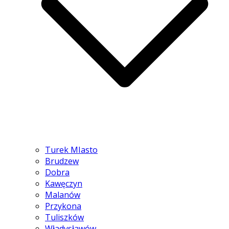
Turek MIasto
Brudzew
Dobra
Kawęczyn
Malanów
Przykona
Tuliszków
Władysławów