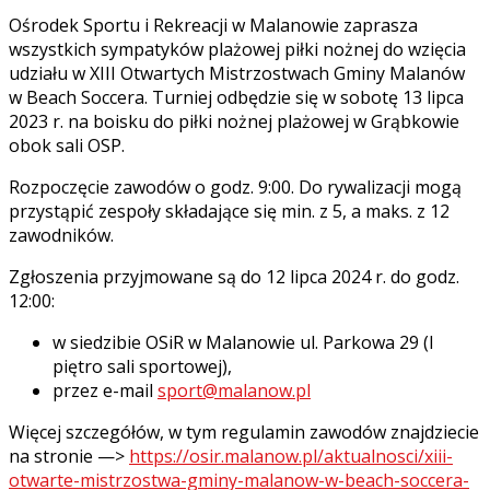
Ośrodek Sportu i Rekreacji w Malanowie zaprasza
wszystkich sympatyków plażowej piłki nożnej do wzięcia
udziału w XIII Otwartych Mistrzostwach Gminy Malanów
w Beach Soccera. Turniej odbędzie się w sobotę 13 lipca
2023 r. na boisku do piłki nożnej plażowej w Grąbkowie
obok sali OSP.
Rozpoczęcie zawodów o godz. 9:00. Do rywalizacji mogą
przystąpić zespoły składające się min. z 5, a maks. z 12
zawodników.
Zgłoszenia przyjmowane są do 12 lipca 2024 r. do godz.
12:00:
w siedzibie OSiR w Malanowie ul. Parkowa 29 (I
piętro sali sportowej),
przez e-mail
sport@malanow.pl
Więcej szczegółów, w tym regulamin zawodów znajdziecie
na stronie —>
https://osir.malanow.pl/aktualnosci/xiii-
otwarte-mistrzostwa-gminy-malanow-w-beach-soccera-