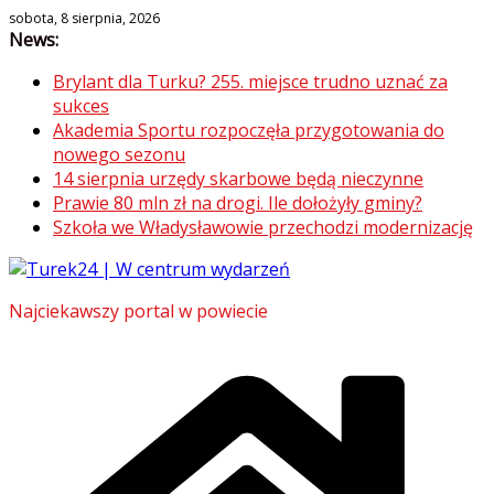
Skip
sobota, 8 sierpnia, 2026
News:
to
content
Brylant dla Turku? 255. miejsce trudno uznać za
sukces
Akademia Sportu rozpoczęła przygotowania do
nowego sezonu
14 sierpnia urzędy skarbowe będą nieczynne
Prawie 80 mln zł na drogi. Ile dołożyły gminy?
Szkoła we Władysławowie przechodzi modernizację
Najciekawszy portal w powiecie