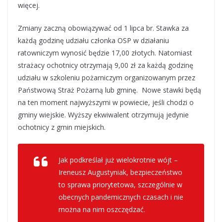
więcej.
Zmiany zaczną obowiązywać od 1 lipca br. Stawka za
każdą godzinę udziału członka OSP w działaniu
ratowniczym wynosić będzie 17,00 złotych. Natomiast
strażacy ochotnicy otrzymają 9,00 zł za każdą godzinę
udziału w szkoleniu pożarniczym organizowanym przez
Państwową Straż Pożarną lub gminę. Nowe stawki będą
na ten moment najwyższymi w powiecie, jeśli chodzi o
gminy wiejskie. Wyższy ekwiwalent otrzymują jedynie
ochotnicy z gmin miejskich.
Jak podkreślał już wielokrotnie wójt –
Ireneusz Augustyniak, bezpieczeństwo
to sprawa priorytetowa, szczególnie w
obecnych pandemicznych czasach i nie
można na nim oszczędzać.