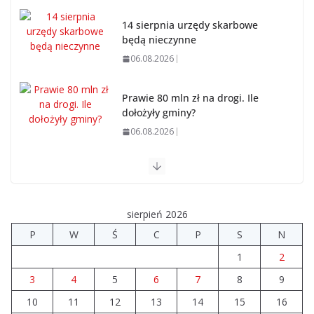
14 sierpnia urzędy skarbowe
będą nieczynne
06.08.2026
Prawie 80 mln zł na drogi. Ile
dołożyły gminy?
06.08.2026
Szkoła we Władysławowie przechodzi modernizację
06.08.2026
sierpień 2026
Prawie 20 tys. zł dla dyrektora szpitala. Podwyżka
P
W
Ś
C
P
S
N
mimo finansowych problemów
1
2
04.08.2026
3
4
5
6
7
8
9
10
11
12
Brylant dla Turku? 255. miejsce
13
14
15
16