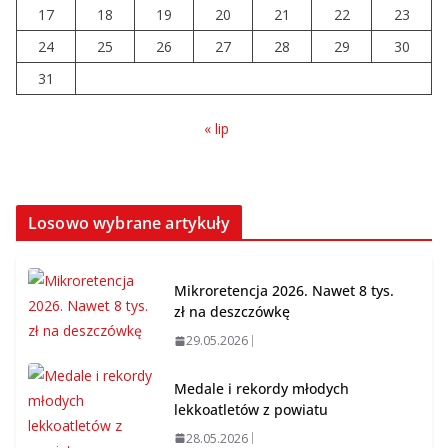
trudno uznać za sukces
17
18
19
20
21
22
23
07.08.2026
24
25
26
27
28
29
30
31
« lip
Losowo wybrane artykuły
Mikroretencja 2026. Nawet 8 tys.
zł na deszczówkę
29.05.2026
Medale i rekordy młodych
lekkoatletów z powiatu
28.05.2026