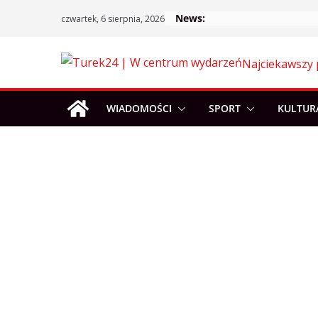
Skip
News:
czwartek, 6 sierpnia, 2026
to
content
Najciekawszy 
WIADOMOŚCI
SPORT
KULTUR