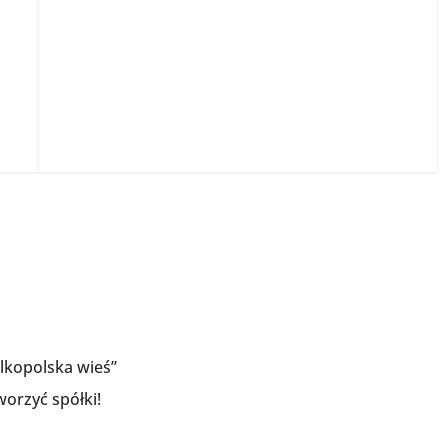
elkopolska wieś”
orzyć spółki!