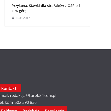
Przykona. Stawki dla strażaków z OSP o 1
zł w górę
30.06.2017
Kontakt:
email: redakcja@turek24.com.pl
tel. kom. 502 390 836
Reklama
Redakcja
Regulamin