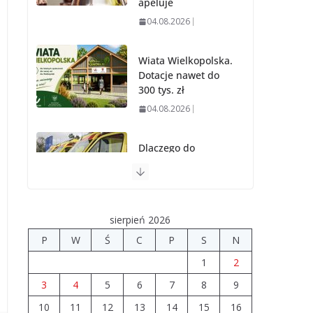
apeluje
04.08.2026
Wiata Wielkopolska.
Dotacje nawet do
300 tys. zł
04.08.2026
Dlaczego do
wypadku w Turku
jechała karetka z
Uniejowa?
04.08.2026
sierpień 2026
P
W
Ś
C
P
S
N
Ponad 9 mln zł na
1
2
drogi i świetlice w
powiecie
3
4
5
6
7
8
9
03.08.2026
10
11
12
13
14
15
16