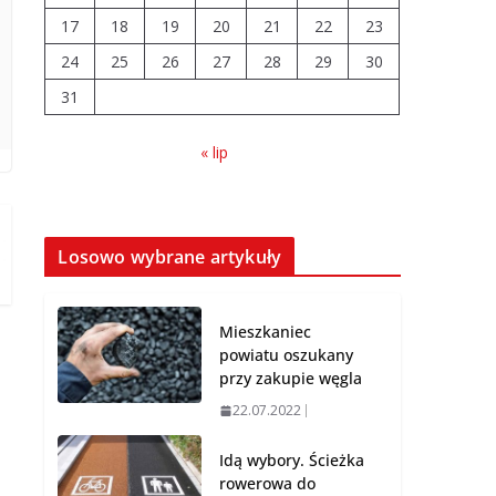
17
18
19
20
21
22
23
Powiat turecki
24
25
26
27
poniżej średniej
28
29
30
pod względem ofert
31
pracy
03.08.2026
« lip
Prawie 20 tys. zł dla
dyrektora szpitala.
Podwyżka mimo
Losowo wybrane artykuły
finansowych
problemów
04.08.2026
Mieszkaniec
powiatu oszukany
przy zakupie węgla
22.07.2022
Idą wybory. Ścieżka
rowerowa do