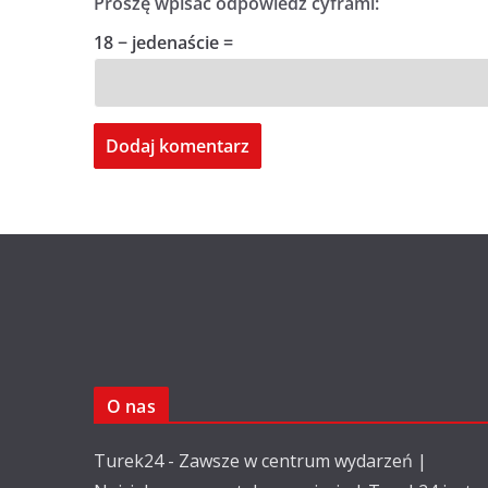
Proszę wpisać odpowiedź cyframi:
18 − jedenaście =
O nas
Turek24 - Zawsze w centrum wydarzeń |