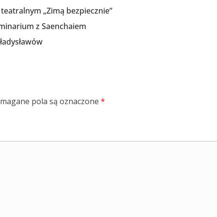
teatralnym „Zimą bezpiecznie”
eminarium z Saenchaiem
Władysławów
magane pola są oznaczone
*