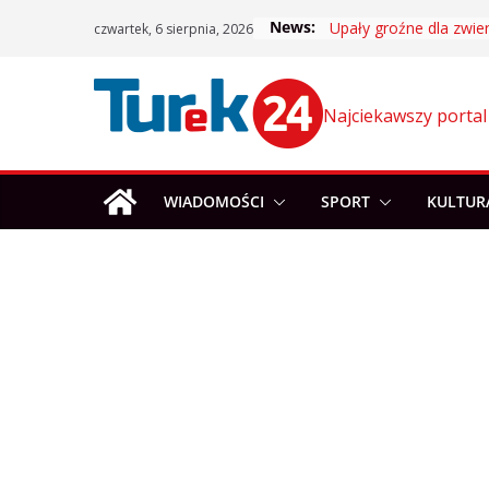
Skip
News:
Upały groźne dla zwier
czwartek, 6 sierpnia, 2026
to
content
Najciekawszy portal
WIADOMOŚCI
SPORT
KULTUR