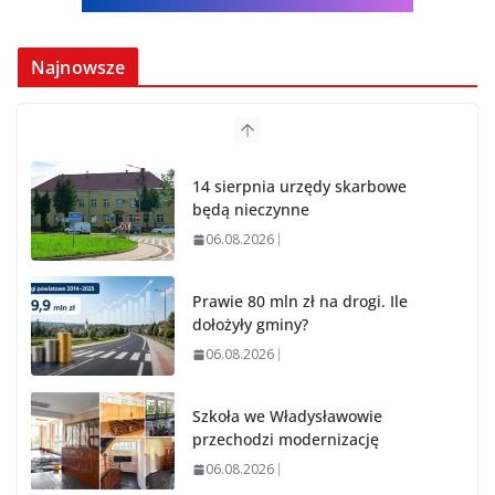
Najnowsze
14 sierpnia urzędy skarbowe
będą nieczynne
06.08.2026
Prawie 80 mln zł na drogi. Ile
dołożyły gminy?
06.08.2026
Szkoła we Władysławowie
przechodzi modernizację
06.08.2026
Prawie 20 tys. zł dla dyrektora szpitala. Podwyżka
mimo finansowych problemów
04.08.2026