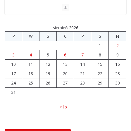
Brylant dla Turku? 255. miejsce trudno uznać za
sukces
sierpień 2026
07.08.2026
P
W
Ś
C
P
S
N
Akademia Sportu rozpoczęła
1
2
przygotowania do nowego sezonu
3
4
5
6
7
8
9
07.08.2026
10
11
12
13
14
15
16
17
18
19
20
21
22
23
24
25
26
27
28
29
30
31
« lip