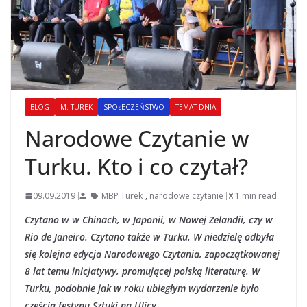
BLOG
M. TUREK
SPOŁECZEŃSTWO
TEMAT DNIA
Narodowe Czytanie w
Turku. Kto i co czytał?
09.09.2019
MBP Turek
,
narodowe czytanie
1 min read
Czytano w w Chinach, w Japonii, w Nowej Zelandii, czy w
Rio de Janeiro. Czytano także w Turku. W niedzielę odbyła
się kolejna edycja Narodowego Czytania, zapoczątkowanej
8 lat temu inicjatywy, promującej polską literaturę. W
Turku, podobnie jak w roku ubiegłym wydarzenie było
częścią festynu Sztuki na Ulicy.