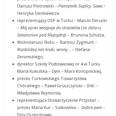
Dariusz Piotrowski –
Pamiętniki Soplicy. Sawa –
Henryka Sienkiewicza
reprezentujący OSP w Turku – Marcin Derucki
–
Mój ojciec wstępuje do strażaków
(ze zbioru:
Sanatorium pod Klepsydrą
) – Brunona Schulza,
Wolontariusz Roku – Bartosz Zygmunt –
Rozdzióbią nas kruki, wrony…
– Stefana
Żeromskiego,
dyrektor Szkoły Podstawowej nr 4 w Turku
Maria Kukulska –
Dym
– Marii Konopnickiej,
prezes Turkowskiego Towarzystwa
Chóralnego – Paweł Gruszczyński
– Orki
–
Władysława Reymonta,
reprezentująca Stowarzyszenie Przystań –
prezes Maria Kur – Sulkowska –
Dobra pani
–
Elizy Orzeszkowej.