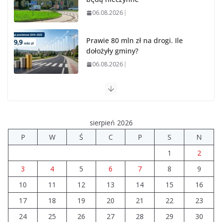
06.08.2026
Prawie 80 mln zł na drogi. Ile
dołożyły gminy?
06.08.2026
Szkoła we Władysławowie przechodzi modernizację
06.08.2026
sierpień 2026
Prawie 20 tys. zł dla dyrektora szpitala. Podwyżka
P
W
Ś
C
P
S
N
mimo finansowych problemów
1
2
04.08.2026
3
4
5
6
7
8
9
10
11
12
Brylant dla Turku? 255. miejsce
13
14
15
16
trudno uznać za sukces
17
18
19
20
21
22
23
07.08.2026
24
25
26
27
28
29
30