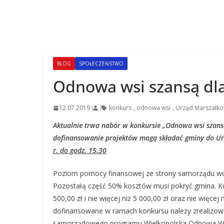
BLOG
SPOŁECZEŃSTWO
Odnowa wsi szansą dl
12.07.2019
konkurs
,
odnowa wsi
,
Urząd Marszałko
Aktualnie trwa nabór w konkursie „Odnowa wsi szansą
dofinansowanie projektów mogą składać gminy do Ur
r. do godz. 15.30
Poziom pomocy finansowej ze strony samorządu wo
Pozostałą część 50% kosztów musi pokryć gmina. Kwo
500,00 zł i nie więcej niż 5 000,00 zł oraz nie więce
dofinansowane w ramach konkursu należy zrealizowa
samorządowego programu Wielkopolska Odnowa Wsi