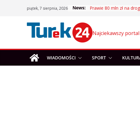
Skip
News:
Prawie 80 mln zł na drogi
piątek, 7 sierpnia, 2026
to
content
Najciekawszy portal
WIADOMOŚCI
SPORT
KULTUR