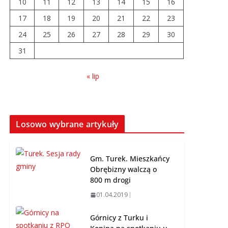
10
11
12
13
14
15
16
04.08.2026
17
18
19
20
21
22
23
24
25
26
Wiata Wielkopolska.
27
28
29
30
Dotacje nawet do 300
31
tys. zł
04.08.2026
« lip
14 sierpnia urzędy
skarbowe będą
nieczynne
Losowo wybrane artykuły
06.08.2026
Gm. Turek. Mieszkańcy
Obrębizny walczą o
800 m drogi
01.04.2019
Górnicy z Turku i