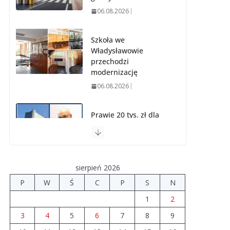
06.08.2026
Szkoła we
Władysławowie
przechodzi
modernizację
06.08.2026
Prawie 20 tys. zł dla
dyrektora szpitala.
Podwyżka mimo
finansowych
problemów
sierpień 2026
04.08.2026
P
W
Ś
C
P
S
N
1
2
Upały groźne dla
zwierząt. Weterynaria
3
4
5
6
7
8
9
apeluje