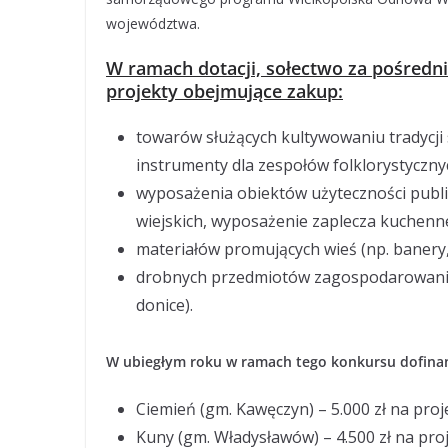
województwa.
W ramach dotacji, sołectwo za pośredn
projekty obejmujące zakup:
towarów służących kultywowaniu tradycji 
instrumenty dla zespołów folklorystycznyc
wyposażenia obiektów użyteczności publiczn
wiejskich, wyposażenie zaplecza kuchenn
materiałów promujących wieś (np. banery, 
drobnych przedmiotów zagospodarowania p
donice).
W ubiegłym roku w ramach tego konkursu dofinan
Ciemień (gm. Kawęczyn) – 5.000 zł na pro
Kuny (gm. Władysławów) – 4.500 zł na pro