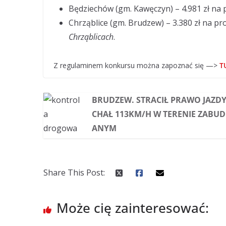
Będziechów (gm. Kawęczyn) – 4.981 zł na 
Chrząblice (gm. Brudzew) – 3.380 zł na pr
Chrząblicach
.
Z regulaminem konkursu można zapoznać się —>
T
BRUDZEW. STRACIŁ PRAWO JAZDY.
CHAŁ 113KM/H W TERENIE ZABU
ANYM
Share This Post:
Może cię zainteresować: