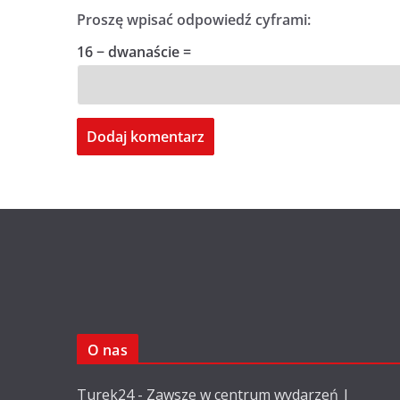
Proszę wpisać odpowiedź cyframi:
16 − dwanaście =
O nas
Turek24 - Zawsze w centrum wydarzeń |