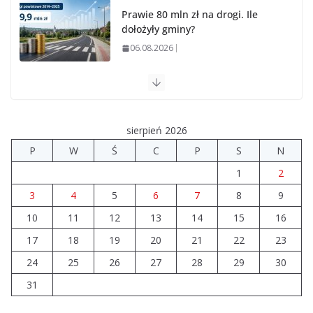
Prawie 80 mln zł na drogi. Ile
dołożyły gminy?
06.08.2026
Szkoła we Władysławowie przechodzi modernizację
06.08.2026
sierpień 2026
Prawie 20 tys. zł dla dyrektora szpitala. Podwyżka
P
W
Ś
C
P
S
N
mimo finansowych problemów
1
2
04.08.2026
3
4
5
6
7
8
9
10
11
12
Brylant dla Turku? 255. miejsce
13
14
15
16
trudno uznać za sukces
17
18
19
20
21
22
23
07.08.2026
24
25
26
27
28
29
30
31