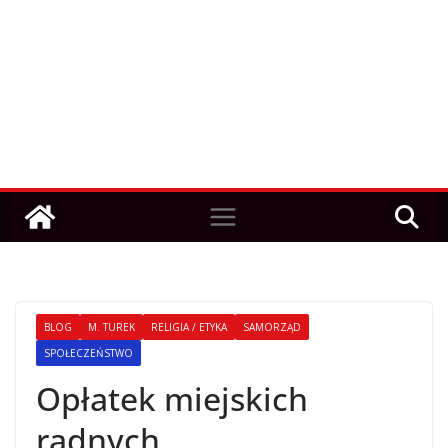
BLOG
M. TUREK
RELIGIA / ETYKA
SAMORZĄD
SPOŁECZEŃSTWO
Opłatek miejskich
radnych