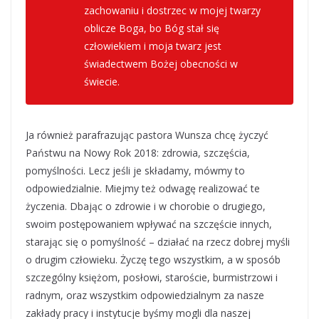
zachowaniu i dostrzec w mojej twarzy
oblicze Boga, bo Bóg stał się
człowiekiem i moja twarz jest
świadectwem Bożej obecności w
świecie.
Ja również parafrazując pastora Wunsza chcę życzyć
Państwu na Nowy Rok 2018: zdrowia, szczęścia,
pomyślności. Lecz jeśli je składamy, mówmy to
odpowiedzialnie. Miejmy też odwagę realizować te
życzenia. Dbając o zdrowie i w chorobie o drugiego,
swoim postępowaniem wpływać na szczęście innych,
starając się o pomyślność – działać na rzecz dobrej myśli
o drugim człowieku. Życzę tego wszystkim, a w sposób
szczególny księżom, posłowi, staroście, burmistrzowi i
radnym, oraz wszystkim odpowiedzialnym za nasze
zakłady pracy i instytucje byśmy mogli dla naszej