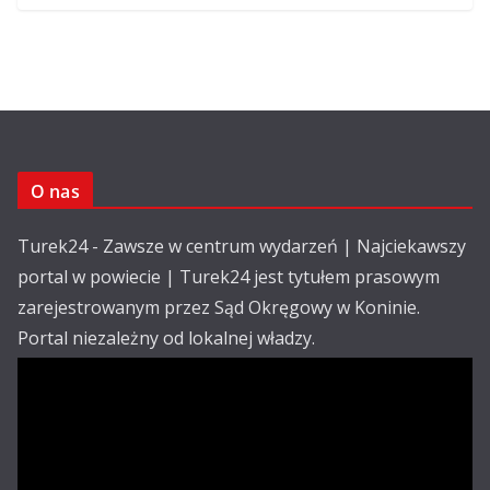
O nas
Turek24 - Zawsze w centrum wydarzeń | Najciekawszy
portal w powiecie | Turek24 jest tytułem prasowym
zarejestrowanym przez Sąd Okręgowy w Koninie.
Portal niezależny od lokalnej władzy.
Kontakt:
email: redakcja@turek24.com.pl
tel. kom. 502 390 836