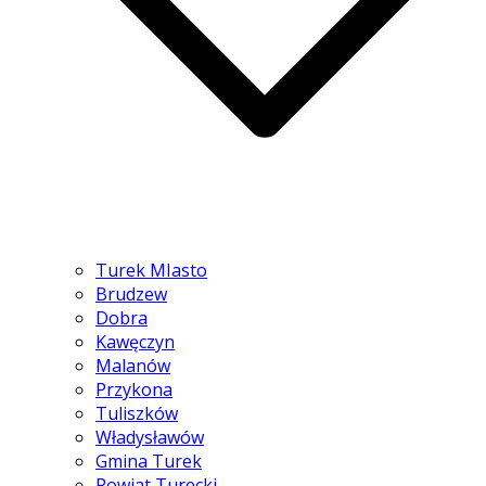
Turek MIasto
Brudzew
Dobra
Kawęczyn
Malanów
Przykona
Tuliszków
Władysławów
Gmina Turek
Powiat Turecki