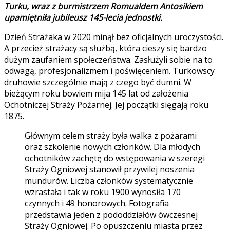
Turku, wraz z burmistrzem Romualdem Antosikiem
upamiętniła jubileusz 145-lecia jednostki.
Dzień Strażaka w 2020 minął bez oficjalnych uroczystości.
A przecież strażacy są służbą, która cieszy się bardzo
dużym zaufaniem społeczeństwa. Zasłużyli sobie na to
odwagą, profesjonalizmem i poświęceniem. Turkowscy
druhowie szczególnie mają z czego być dumni. W
bieżącym roku bowiem mija 145 lat od założenia
Ochotniczej Straży Pożarnej. Jej początki sięgają roku
1875.
Głównym celem straży była walka z pożarami
oraz szkolenie nowych członków. Dla młodych
ochotników zachętę do wstępowania w szeregi
Straży Ogniowej stanowił przywilej noszenia
mundurów. Liczba członków systematycznie
wzrastała i tak w roku 1900 wynosiła 170
czynnych i 49 honorowych. Fotografia
przedstawia jeden z pododdziałów ówczesnej
Straży Ogniowej. Po opuszczeniu miasta przez