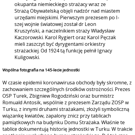
okupanta niemieckiego strażacy wraz ze
Strażą Obywatelską objęli nadzór nad miastem
urzędami miejskimi. Pierwszym prezesem po I-
szej wojnie światowej został dr Leon
Kruszyński, a naczelnikiem straży Władysław
Kaczorowski. Karol Rygiert oraz Karol Pęczak
mieli zaszczyt być dyrygentami orkiestry
strażackiej. Od 1924 tą funkcję pełnił Ignacy
Kuligowski.
Wspólna fotografia na 145-lecie jednostki
W czasie epidemii koronawirusa obchody były skromne, z
zachowaniem szczególnych środków ostrożności. Prezes
OSP Turek, Zbigniew Rogodziński oraz burmistrz
Romuald Antosik, wspólnie z prezesem Zarządu ZOSP w
Turku, z innymi druhami strażakami, złożyli symboliczną
wiązankę kwiatów, zapalony znicz przy tablicach
pamiątkowych na budynku Domu Strażaka. Właśnie te
tablice dokumentują historię jednostki w Turku. W trakcie