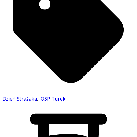
Dzień Strażaka
,
OSP Turek