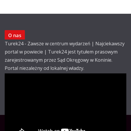
O nas
Turek24 - Zawsze w centrum wydarzeń | Najciekawszy
portal w powiecie | Turek24 jest tytułem prasowym
zarejestrowanym przez Sąd Okręgowy w Koninie.
Portal niezależny od lokalnej władzy.
Kontakt:
email: redakcja@turek24.com.pl
tel. kom. 502 390 836
Reklama
Redakcja
Regulamin
Copyright © Turek24.com.pl Wdrożenie :
Rabnet.pl