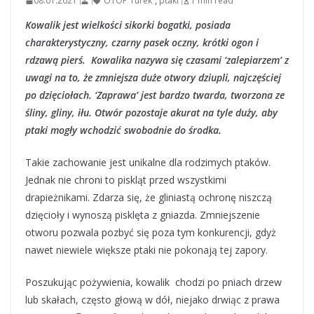
08.01.2021
OTOP Turek
,
ptaki
1 min read
Kowalik jest wielkości sikorki bogatki, posiada
charakterystyczny, czarny pasek oczny, krótki ogon i
rdzawą pierś. Kowalika nazywa się czasami ‘zalepiarzem’ z
uwagi na to, że zmniejsza duże otwory dziupli, najczęściej
po dzięciołach. ‘Zaprawa’ jest bardzo twarda, tworzona ze
śliny, gliny, iłu. Otwór pozostaje akurat na tyle duży, aby
ptaki mogły wchodzić swobodnie do środka.
Takie zachowanie jest unikalne dla rodzimych ptaków.
Jednak nie chroni to piskląt przed wszystkimi
drapieżnikami. Zdarza się, że gliniastą ochronę niszczą
dzięcioły i wynoszą pisklęta z gniazda. Zmniejszenie
otworu pozwala pozbyć się poza tym konkurencji, gdyż
nawet niewiele większe ptaki nie pokonają tej zapory.
Poszukując pożywienia, kowalik chodzi po pniach drzew
lub skałach, często głową w dół, niejako drwiąc z prawa