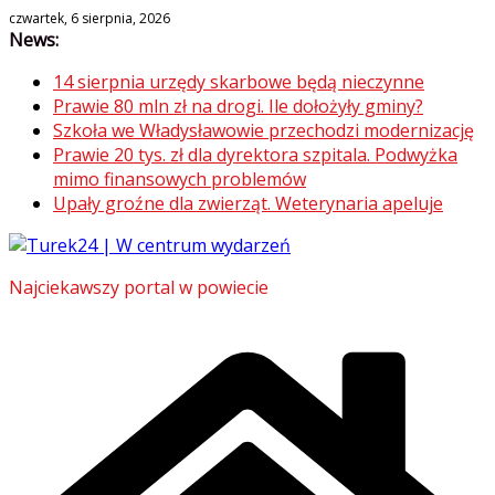
Skip
czwartek, 6 sierpnia, 2026
News:
to
content
14 sierpnia urzędy skarbowe będą nieczynne
Prawie 80 mln zł na drogi. Ile dołożyły gminy?
Szkoła we Władysławowie przechodzi modernizację
Prawie 20 tys. zł dla dyrektora szpitala. Podwyżka
mimo finansowych problemów
Upały groźne dla zwierząt. Weterynaria apeluje
Najciekawszy portal w powiecie