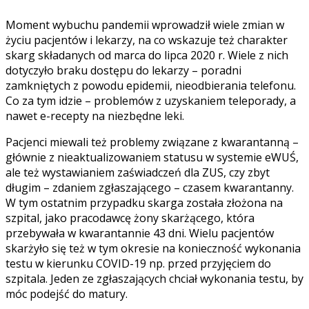
Moment wybuchu pandemii wprowadził wiele zmian w
życiu pacjentów i lekarzy, na co wskazuje też charakter
skarg składanych od marca do lipca 2020 r. Wiele z nich
dotyczyło braku dostępu do lekarzy – poradni
zamkniętych z powodu epidemii, nieodbierania telefonu.
Co za tym idzie – problemów z uzyskaniem teleporady, a
nawet e-recepty na niezbędne leki.
Pacjenci miewali też problemy związane z kwarantanną –
głównie z nieaktualizowaniem statusu w systemie eWUŚ,
ale też wystawianiem zaświadczeń dla ZUS, czy zbyt
długim – zdaniem zgłaszającego – czasem kwarantanny.
W tym ostatnim przypadku skarga została złożona na
szpital, jako pracodawcę żony skarżącego, która
przebywała w kwarantannie 43 dni. Wielu pacjentów
skarżyło się też w tym okresie na konieczność wykonania
testu w kierunku COVID-19 np. przed przyjęciem do
szpitala. Jeden ze zgłaszających chciał wykonania testu, by
móc podejść do matury.