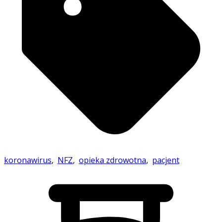
koronawirus
,
NFZ
,
opieka zdrowotna
,
pacjent