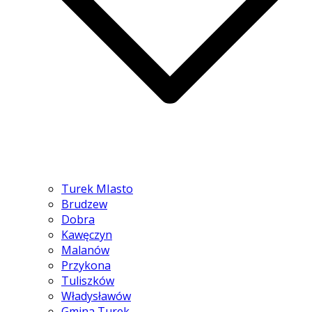
Turek MIasto
Brudzew
Dobra
Kawęczyn
Malanów
Przykona
Tuliszków
Władysławów
Gmina Turek