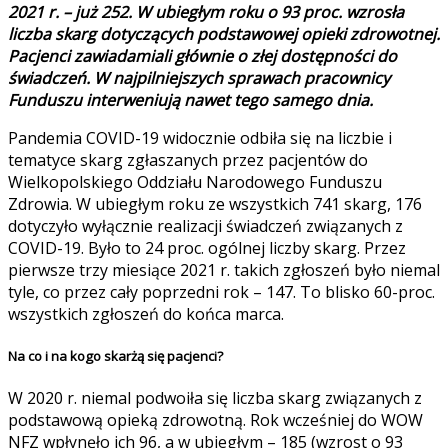
2021 r. – już 252. W ubiegłym roku o 93 proc. wzrosła
liczba skarg dotyczących podstawowej opieki zdrowotnej.
Pacjenci zawiadamiali głównie o złej dostępności do
świadczeń. W najpilniejszych sprawach pracownicy
Funduszu interweniują nawet tego samego dnia.
Pandemia COVID-19 widocznie odbiła się na liczbie i
tematyce skarg zgłaszanych przez pacjentów do
Wielkopolskiego Oddziału Narodowego Funduszu
Zdrowia. W ubiegłym roku ze wszystkich 741 skarg, 176
dotyczyło wyłącznie realizacji świadczeń związanych z
COVID-19. Było to 24 proc. ogólnej liczby skarg. Przez
pierwsze trzy miesiące 2021 r. takich zgłoszeń było niemal
tyle, co przez cały poprzedni rok – 147. To blisko 60-proc.
wszystkich zgłoszeń do końca marca.
Na co i na kogo skarżą się pacjenci?
W 2020 r. niemal podwoiła się liczba skarg związanych z
podstawową opieką zdrowotną. Rok wcześniej do WOW
NFZ wpłynęło ich 96, a w ubiegłym – 185 (wzrost o 93