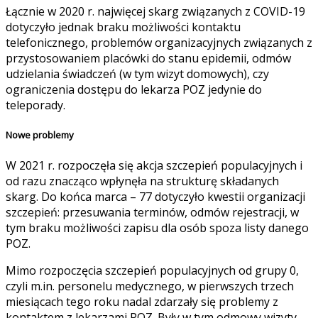
Łącznie w 2020 r. najwięcej skarg związanych z COVID-19
dotyczyło jednak braku możliwości kontaktu
telefonicznego, problemów organizacyjnych związanych z
przystosowaniem placówki do stanu epidemii, odmów
udzielania świadczeń (w tym wizyt domowych), czy
ograniczenia dostępu do lekarza POZ jedynie do
teleporady.
Nowe problemy
W 2021 r. rozpoczęła się akcja szczepień populacyjnych i
od razu znacząco wpłynęła na strukturę składanych
skarg. Do końca marca – 77 dotyczyło kwestii organizacji
szczepień: przesuwania terminów, odmów rejestracji, w
tym braku możliwości zapisu dla osób spoza listy danego
POZ.
Mimo rozpoczęcia szczepień populacyjnych od grupy 0,
czyli m.in. personelu medycznego, w pierwszych trzech
miesiącach tego roku nadal zdarzały się problemy z
kontaktem z lekarzami POZ. Były w tym odmowy wizyty