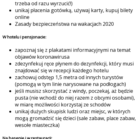
trzeba od razu wyrzucić!)
unikaj płacenia gotówką, używaj karty, kupuj bilety
online
Zasady bezpieczeństwa na wakacjach 2020
W hotelu i pensjonacie:
zapoznaj się z plakatami informacyjnymi na temat
objawów koronawirusa
zdezynfekuj ręce płynem do dezynfekcji, który musi
znajdować się w recepcji każdego hotelu
zachowuj odstęp 1,5 metra od innych turystów
(pomogą w tym linie narysowane na podłogach)
jeśli musisz skorzystać z windy, poczekaj, aż będzie
pusta (nie wchodź do niej razem z obcymi osobami),
w miarę możliwości korzystaj ze schodów
unikaj dużych skupisk ludzi oraz miejsc, w których
mogą gromadzić się dzieci (sale zabaw, place zabaw,
wesołe miasteczka)
Na basenie i w restauracji: