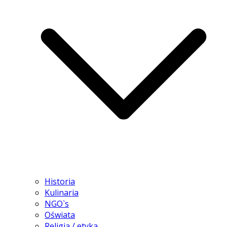
Historia
Kulinaria
NGO`s
Oświata
Religia / etyka