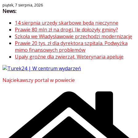
Skip
piątek, 7 sierpnia, 2026
News:
to
content
14 sierpnia urzędy skarbowe będą nieczynne
Prawie 80 mln zł na drogi. Ile dołożyły gminy?
Szkoła we Władysławowie przechodzi modernizację
Prawie 20 tys. zł dla dyrektora szpitala. Podwyżka
mimo finansowych problemów
Upały groźne dla zwierząt. Weterynaria apeluje
Najciekawszy portal w powiecie