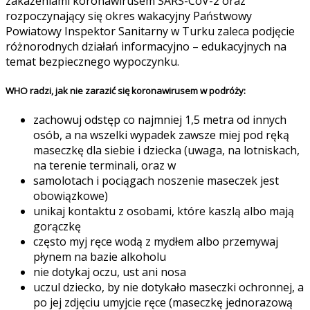
zakażeniami koronawirusem SARS-CoV-2 oraz
rozpoczynający się okres wakacyjny Państwowy
Powiatowy Inspektor Sanitarny w Turku zaleca podjęcie
różnorodnych działań informacyjno – edukacyjnych na
temat bezpiecznego wypoczynku.
WHO radzi, jak nie zarazić się koronawirusem w podróży:
zachowuj odstęp co najmniej 1,5 metra od innych
osób, a na wszelki wypadek zawsze miej pod ręką
maseczkę dla siebie i dziecka (uwaga, na lotniskach,
na terenie terminali, oraz w
samolotach i pociągach noszenie maseczek jest
obowiązkowe)
unikaj kontaktu z osobami, które kaszlą albo mają
gorączkę
często myj ręce wodą z mydłem albo przemywaj
płynem na bazie alkoholu
nie dotykaj oczu, ust ani nosa
uczul dziecko, by nie dotykało maseczki ochronnej, a
po jej zdjęciu umyjcie ręce (maseczkę jednorazową