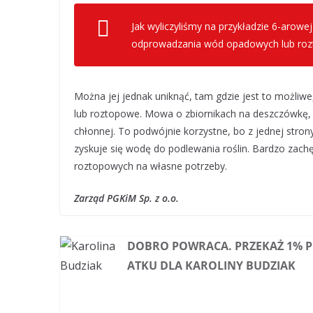
Jak wyliczyliśmy na przykładzie 6-arowej
odprowadzania wód opadowych lub rozt
Można jej jednak uniknąć, tam gdzie jest to możliw
lub roztopowe. Mowa o zbiornikach na deszczówkę, 
chłonnej. To podwójnie korzystne, bo z jednej strony
zyskuje się wodę do podlewania roślin. Bardzo z
roztopowych na własne potrzeby.
Zarząd PGKiM Sp. z o.o.
DOBRO POWRACA. PRZEKAŻ 1% 
ATKU DLA KAROLINY BUDZIAK