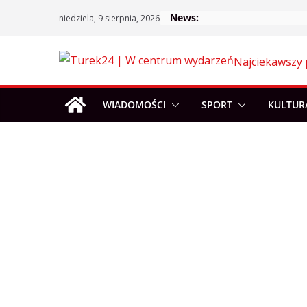
Skip
News:
niedziela, 9 sierpnia, 2026
to
content
Najciekawszy 
WIADOMOŚCI
SPORT
KULTUR