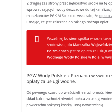
Z drugiej zaś strony przedsiębiorstwo środki na tę o
wprowadzających wody deszczowe do tej kanalizacji,
mieszkańców PGKiM Sp. z o.o. wskazało, że
opłata 
uznając, że jest zaliczana do takiego rodzaju opłat.
Wcześniej bowiem spółka wnosiła takie
środowiska,
do Marszałka Województwa
Po zmianach
jest to opłata za usługi
Wodnego Wody Polskie w Kole, w wysok
PGW Wody Polskie z Poznania w swoim st
opłaty za usługi wodne.
Od pewnego czasu do właścicieli nieruchomości kier
skład której wchodzi również opłata za usługi wodne
powierzchni pokrytej kostką i inną nawierzchnią.