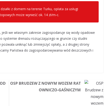
 działki z domem na terenie Turku, opłata za usługi
opowych może wynieść ok. 14 zł/m-c.
e, jeśli we własnym zakresie zagospodaruje się wody opadowe
o systemie drenażu rozsączającego w gruncie czy studni
 pozwala uniknąć lub zmniejszyć opłaty, a z drugiej strony
achęcamy Państwa do zagospodarowywania wód deszczowych i
POD
OSP BRUDZEW Z NOWYM WOZEM RAT
OWNICZO-GAŚNICZYM