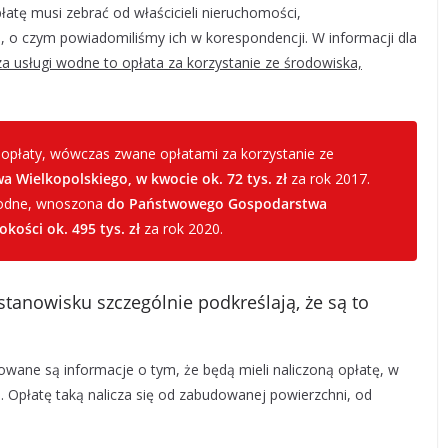
płatę musi zebrać od właścicieli nieruchomości,
 o czym powiadomiliśmy ich w korespondencji. W informacji dla
za usługi wodne to opłata za korzystanie ze środowiska,
 opłaty, wówczas zwane opłatami za korzystanie ze
 Wielkopolskiego, w kwocie ok. 72 tys. zł
za rok 2017.
 wodne, wnoszona
do Państwowego Gospodarstwa
ości ok. 495 tys. zł
za rok 2020.
anowisku szczególnie podkreślają, że są to
owane są informacje o tym, że będą mieli naliczoną opłatę, w
. Opłatę taką nalicza się od zabudowanej powierzchni, od