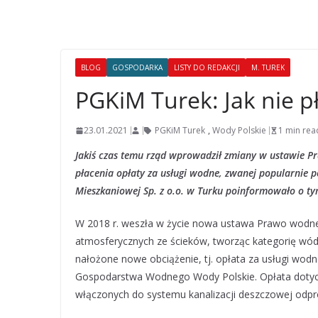
BLOG
GOSPODARKA
LISTY DO REDAKCJI
M. TUREK
PGKiM Turek: Jak nie p
23.01.2021
PGKiM Turek
,
Wody Polskie
1 min rea
Jakiś czas temu rząd wprowadził zmiany w ustawie Pr
płacenia opłaty za usługi wodne, zwanej popularnie 
Mieszkaniowej Sp. z o.o. w Turku poinformowało o ty
W 2018 r. weszła w życie nowa ustawa Prawo wodn
atmosferycznych ze ścieków, tworząc kategorię wó
nałożone nowe obciążenie, tj. opłata za usługi wo
Gospodarstwa Wodnego Wody Polskie. Opłata doty
włączonych do systemu kanalizacji deszczowej odp