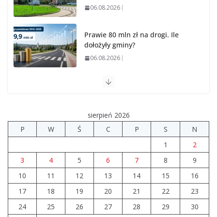
06.08.2026
Prawie 80 mln zł na drogi. Ile
dołożyły gminy?
06.08.2026
Szkoła we Władysławowie przechodzi modernizację
06.08.2026
sierpień 2026
Prawie 20 tys. zł dla dyrektora szpitala. Podwyżka
P
W
Ś
C
P
S
N
mimo finansowych problemów
1
2
04.08.2026
3
4
5
6
7
8
9
10
11
12
Brylant dla Turku? 255. miejsce
13
14
15
16
trudno uznać za sukces
17
18
19
20
21
22
23
07.08.2026
24
25
26
27
28
29
30