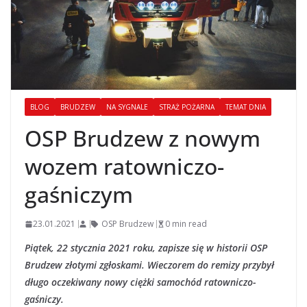
BLOG
BRUDZEW
NA SYGNALE
STRAŻ POŻARNA
TEMAT DNIA
OSP Brudzew z nowym
wozem ratowniczo-
gaśniczym
23.01.2021
OSP Brudzew
0 min read
Piątek, 22 stycznia 2021 roku, zapisze się w historii OSP
Brudzew złotymi zgłoskami. Wieczorem do remizy przybył
długo oczekiwany nowy ciężki samochód ratowniczo-
gaśniczy.