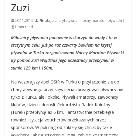
Zuzi
23.11.2019
akcja charytatywna
,
nocny maraton pływacki
1 min read
Miłośnicy pływania ponownie wskoczyli do wody i to w
szczytnym celu. Już po raz czwarty bowiem na krytej
pływalni w Turku zorganizowano Nocny Maraton Pływacki.
By pomóc Zuzi Wojdziak jego uczestnicy przepłynęli w
sumie 129 km i 150m.
Na wczorajszy apel OSiR w Turku o przyłączenie się do
charytatywnego przedsięwzięcia zareagowali pływacy nie
tylko z Turku, ale i okolic. Pływali amatorzy, zawodnicy
klubów, dzieci i dorośli. Rekordzista Radek Kałużny
(Turek) przepłynął aż 6 km. Fantastycznie przebiegła
również licytacja voucherów przekazanych przez
sponsorów. W puli nagród znlazły się chciażby takie
vouchery, jak na strzyżenie, jogę, zabiegi kosmetyczne,