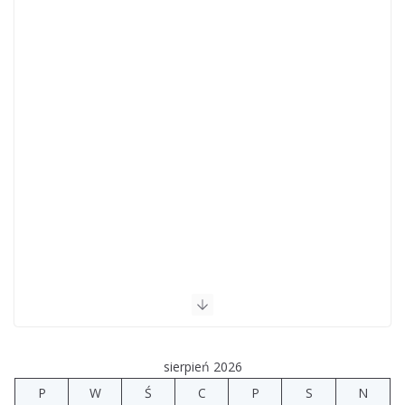
sierpień 2026
P
W
Ś
C
P
S
N