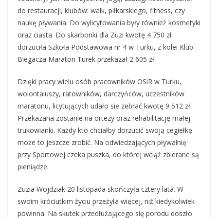
do restauracji, klubów: walk, piłkarskiego, fitness, czy
naukę pływania. Do wylicytowania były również kosmetyki
oraz ciasta. Do skarbonki dla Zuzi kwotę 4 750 zł
dorzuciła Szkoła Podstawowa nr 4 w Turku, z kolei Klub
Biegacza Maraton Turek przekazał 2 605 zł.
Dzięki pracy wielu osób pracowników OSiR w Turku,
wolontaiuszy, ratowników, darczyńców, uczestników
maratonu, licytujących udało sie zebrać kwotę 9 512 zł.
Przekazana zostanie na ortezy oraz rehabilitację małej
trukowianki. Każdy kto chciałby dorzucić swoją cegiełkę
może to jeszcze zrobić. Na odwiedzających pływalnię
przy Sportowej czeka puszka, do której wciąż zbierane są
pieniądze.
Zuzia Wojdziak 20 listopada skończyła cztery lata. W
swoim króciutkim życiu przeżyła więcej, niż kiedykolwiek
powinna. Na skutek przedłużającego się porodu doszło