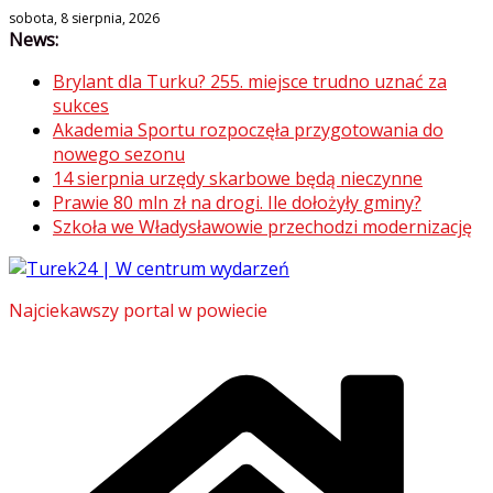
Skip
sobota, 8 sierpnia, 2026
News:
to
content
Brylant dla Turku? 255. miejsce trudno uznać za
sukces
Akademia Sportu rozpoczęła przygotowania do
nowego sezonu
14 sierpnia urzędy skarbowe będą nieczynne
Prawie 80 mln zł na drogi. Ile dołożyły gminy?
Szkoła we Władysławowie przechodzi modernizację
Najciekawszy portal w powiecie