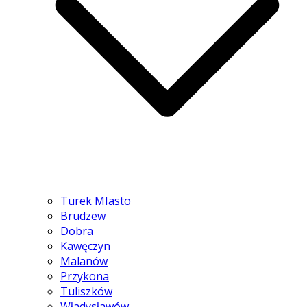
Turek MIasto
Brudzew
Dobra
Kawęczyn
Malanów
Przykona
Tuliszków
Władysławów