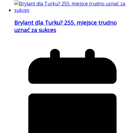
Brylant dla Turku? 255. miejsce trudno
uznać za sukces