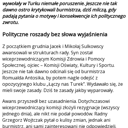
wywołały w Turku niemałe poruszenie. Jeszcze nie tak
dawno ostro krytykowali burmistrza, dziś milczą, gdy
padają pytania o motywy i konsekwencje ich politycznego
zwrotu.
Polityczne roszady bez słowa wyjaśnienia
Z początkiem grudnia Jacek i Mikołaj Sulkowscy
awansowali w strukturach rady. Syn został
wiceprzewodniczącym Komisji Zdrowia i Pomocy
Społecznej, ojciec – Komisji Oświaty, Kultury i Sportu.
Jeszcze nie tak dawno odcinali się od burmistrza
Romualda Antosika, by potem nagle odejść z
opozycyjnego klubu „Łączy nas Turek”. Wydawało się, że
mieli swoje zasady. Dziś te zasady jakby wyparowały.
Awans przyszedł bez uzasadnienia. Dotychczasowi
wiceprzewodniczący komisji złożyli rezygnacje (wszyscy
jednego dnia), ale nikt nie podał powodów. Radny
Grzegorz Wojtczak pytał o kulisy zmian, jednak ani
burmistrz, ani sami zainteresowani nie odpowiedzieli.