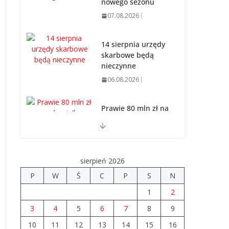
nowego sezonu
07.08.2026
14 sierpnia urzędy
skarbowe będą
nieczynne
06.08.2026
Prawie 80 mln zł na
drogi. Ile dołożyły
gminy?
06.08.2026
sierpień 2026
Szkoła we
P
W
Ś
C
P
S
N
Władysławowie
1
2
przechodzi
modernizację
3
4
5
6
7
8
9
06.08.2026
10
11
12
13
14
15
16