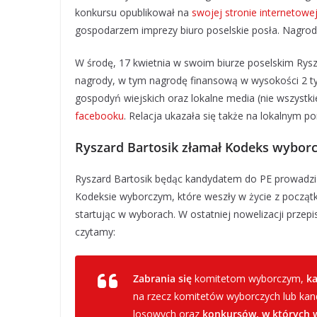
konkursu opublikował na
swojej stronie internetowe
gospodarzem imprezy biuro poselskie posła. Nagrodą
W środę, 17 kwietnia w swoim biurze poselskim Rysza
nagrody, w tym nagrodę finansową w wysokości 2 tys.
gospodyń wiejskich oraz lokalne media (nie wszystk
facebooku
. Relacja ukazała się także na lokalnym po
Ryszard Bartosik złamał Kodeks wyborc
Ryszard Bartosik będąc kandydatem do PE prowadzi
Kodeksie wyborczym, które weszły w życie z początk
startując w wyborach. W ostatniej nowelizacji prze
czytamy:
Zabrania się
komitetom wyborczym,
k
na rzecz komitetów wyborczych lub k
losowych oraz
konkursów, w których 