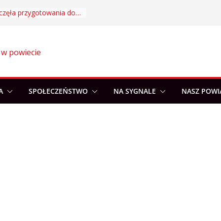
Akademia Sportu rozpoczęła przygotowania do nowego sezonu
 w powiecie
A
SPOŁECZEŃSTWO
NA SYGNALE
NASZ POWI