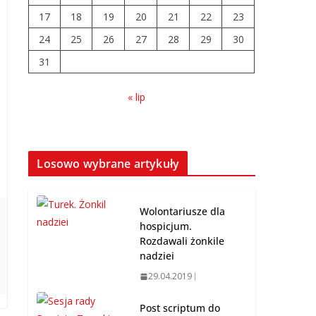
17
18
19
20
21
22
23
Prawie 20 tys. zł dla
24
25
26
27
dyrektora szpitala.
28
29
30
Podwyżka mimo
31
finansowych
problemów
« lip
04.08.2026
Brylant dla Turku?
255. miejsce trudno
Losowo wybrane artykuły
uznać za sukces
07.08.2026
Wolontariusze dla
hospicjum.
Rozdawali żonkile
nadziei
29.04.2019
Post scriptum do