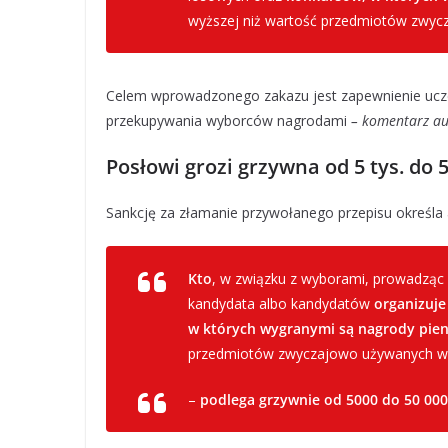
wyższej niż wartość przedmiotów zwyc
Celem wprowadzonego zakazu jest zapewnienie uczc
przekupywania wyborców nagrodami
– komentarz au
Posłowi grozi grzywna od 5 tys. do 5
Sankcję za złamanie przywołanego przepisu określa
Kto
, w związku z wyborami, prowadząc 
kandydata albo kandydatów
organizuje
w których wygranymi są nagrody pien
przedmiotów zwyczajowo używanych w 
–
podlega grzywnie od 5000 do 50 000