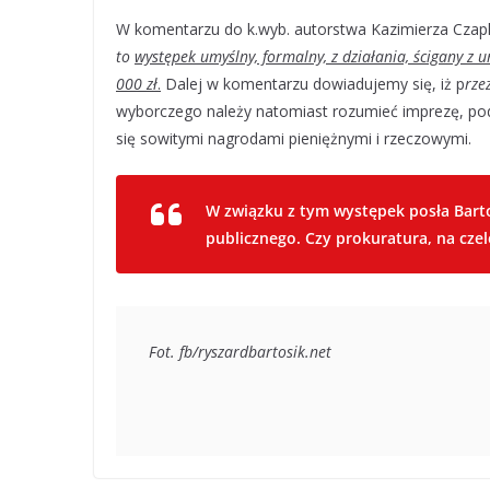
W komentarzu do k.wyb. autorstwa Kazimierza Czap
to
występek umyślny, formalny, z działania, ścigany z
000 zł
.
Dalej w komentarzu dowiadujemy się, iż p
rze
wyborczego należy natomiast rozumieć imprezę, pod
się sowitymi nagrodami pieniężnymi i rzeczowymi.
W związku z tym występek posła Barto
publicznego. Czy prokuratura, na czele
Fot. fb/ryszardbartosik.net