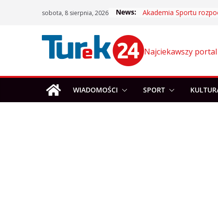
Skip
News:
sobota, 8 sierpnia, 2026
to
content
Najciekawszy portal
WIADOMOŚCI
SPORT
KULTUR