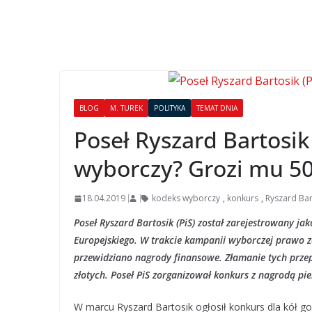
BLOG
M. TUREK
POLITYKA
TEMAT DNIA
Poseł Ryszard Bartosik
wyborczy? Grozi mu 50 
18.04.2019
kodeks wyborczy
,
konkurs
,
Ryszard Bar
Poseł Ryszard Bartosik (PiS) został zarejestrowany 
Europejskiego. W trakcie kampanii wyborczej prawo z
przewidziano nagrody finansowe. Złamanie tych przepi
złotych. Poseł PiS zorganizował konkurs z nagrodą pi
W marcu Ryszard Bartosik ogłosił konkurs dla kół g