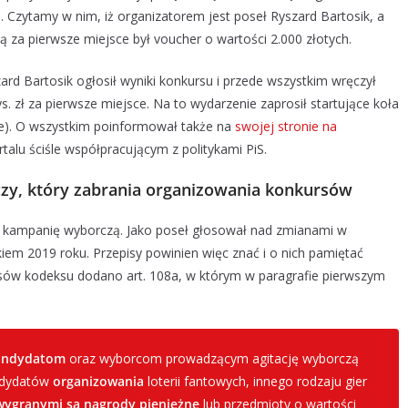
j
. Czytamy w nim, iż organizatorem jest poseł Ryszard Bartosik, a
 za pierwsze miejsce był voucher o wartości 2.000 złotych.
rd Bartosik ogłosił wyniki konkursu i przede wszystkim wręczył
 zł za pierwsze miejsce. Na to wydarzenie zaprosił startujące koła
ie). O wszystkim poinformował także na
swojej stronie na
rtalu ściśle współpracującym z politykami PiS.
zy, który zabrania organizowania konkursów
 kampanię wyborczą. Jako poseł głosował nad zmianami w
iem 2019 roku. Przepisy powinien więc znać i o nich pamiętać
pisów kodeksu dodano art. 108a, w którym w paragrafie pierwszym
andydatom
oraz wyborcom prowadzącym agitację wyborczą
andydatów
organizowania
loterii fantowych, innego rodzaju gier
wygranymi są nagrody pieniężne
lub przedmioty o wartości