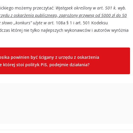
lickiego możemy przeczytać:
Występek określony w art. 501 k. wyb.
 urzędu z oskarżenia publicznego, zagrożony grzywną od 5000 zł do 50
z słowo „konkurs” użyte w art.
108a § 1 i art. 501 Kodeksu
czas której nie tylko najlepszych wykonawców i autorów wyróżnia
sika powinien być ścigany z urzędu z oskarżenia
 której stoi polityk PiS, podejmie działania?