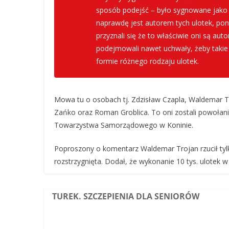
sposób podejść – było sygnowane jako 
naprawdę jest autorem tych ulotek, po
przyznali się że to właściwie oni są au
podejmowali nawet uchwały, żeby takie 
formie różnego rodzaju ulotek.
Mowa tu o osobach tj. Zdzisław Czapla, Waldemar Tro
Zańko oraz Roman Groblica. To oni zostali powołan
Towarzystwa Samorządowego w Koninie.
Poproszony o komentarz Waldemar Trojan rzucił tylko
rozstrzygnięta. Dodał, że wykonanie 10 tys. ulotek w
TUREK. SZCZEPIENIA DLA SENIORÓW