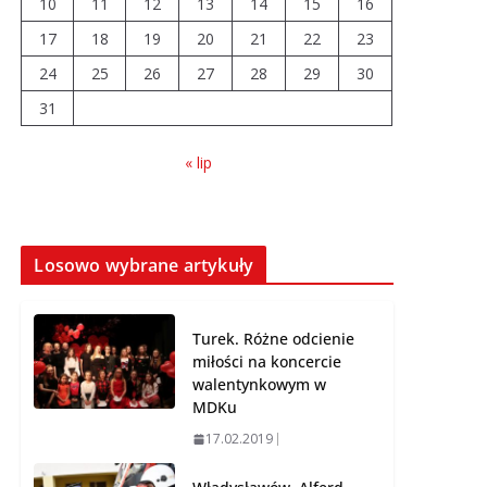
10
11
12
13
14
15
16
04.08.2026
17
18
19
20
21
22
23
24
25
26
Wiata Wielkopolska.
27
28
29
30
Dotacje nawet do 300
31
tys. zł
04.08.2026
« lip
14 sierpnia urzędy
skarbowe będą
nieczynne
Losowo wybrane artykuły
06.08.2026
Turek. Różne odcienie
miłości na koncercie
walentynkowym w
MDKu
17.02.2019