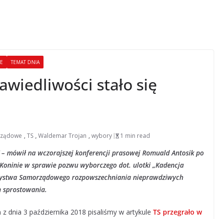
NE
TEMAT DNIA
wiedliwości stało się
rządowe
,
TS
,
Waldemar Trojan
,
wybory
1 min read
ść” – mówił na wczorajszej konferencji prasowej Romuald Antosik po
oninie w sprawie pozwu wyborczego dot. ulotki „Kadencja
zystwa Samorządowego rozpowszechniania nieprawdziwych
h sprostowania.
 dnia 3 października 2018 pisaliśmy w artykule
TS przegrało w