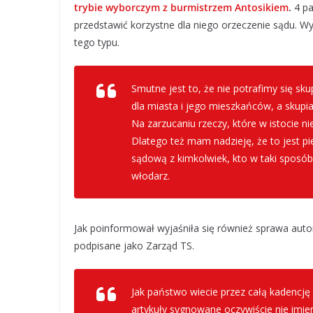
trybie wyborczym z burmistrzem Antosikiem
.
4 pa
przedstawić korzystne dla niego orzeczenie sądu. Wy
tego typu.
Smutne jest to, że nie potrafimy się s
dla miasta i jego mieszkańców, a skupia
Na zarzucaniu rzeczy, które w istocie 
Dlatego też mam nadzieję, że to jest pi
sądową z kimkolwiek, kto w taki sposób
włodarz.
Jak poinformował wyjaśniła się również sprawa autor
podpisane jako Zarząd TS.
Jak państwo wiecie przez całą kadencję
artykuły sygnowane oczywiście nie imien