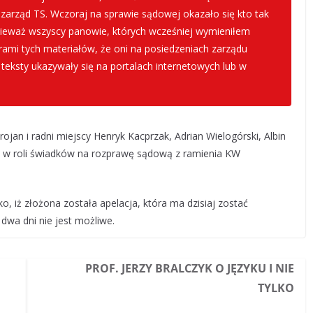
zarząd TS. Wczoraj na sprawie sądowej okazało się kto tak
nieważ wszyscy panowie, których wcześniej wymieniłem
torami tych materiałów, że oni na posiedzeniach zarządu
teksty ukazywały się na portalach internetowych lub w
jan i radni miejscy Henryk Kacprzak, Adrian Wielogórski, Albin
i w roli świadków na rozprawę sądową z ramienia KW
, iż złożona została apelacja, która ma dzisiaj zostać
 dwa dni nie jest możliwe.
PROF. JERZY BRALCZYK O JĘZYKU I NIE
TYLKO