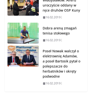
Władysławów. Alferd
uroczyście oddany w
ręce druhów OSP Kuny
16.02.2019
Dobra areną zmagań
tenisa stołowego
16.02.2019
Poseł Nowak walczył o
elektrownię Adamów,
a poseł Bartosik pytał o
polepszacze do
herbatników i okręty
podwodne
16.02.2019