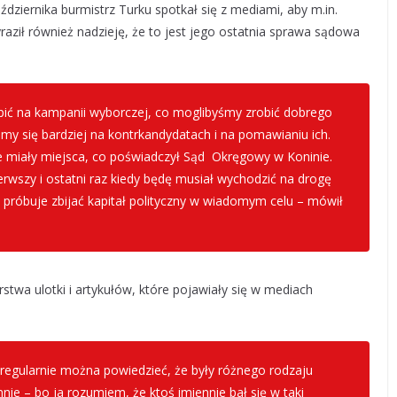
ździernika burmistrz Turku spotkał się z mediami, aby m.in.
raził również nadzieję, że to jest jego ostatnia sprawa sądowa
kupić na kampanii wyborczej, co moglibyśmy zrobić dobrego
my się bardziej na kontrkandydatach i na pomawianiu ich.
nie miały miejsca, co poświadczył Sąd Okręgowy w Koninie.
erwszy i ostatni raz kiedy będę musiał wychodzić na drogę
 próbuje zbijać kapitał polityczny w wiadomym celu – mówił
stwa ulotki i artykułów, które pojawiały się w mediach
 regularnie można powiedzieć, że były różnego rodzaju
nie – bo ja rozumiem, że ktoś imiennie bał się w taki