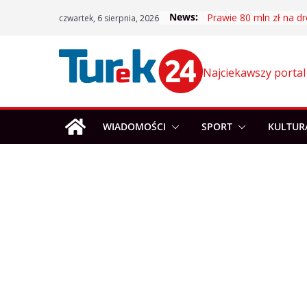
Skip
News:
Prawie 80 mln zł na dr
czwartek, 6 sierpnia, 2026
to
content
Najciekawszy portal
WIADOMOŚCI
SPORT
KULTUR