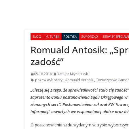
BLOG
M. TUREK
POLITYKA
SAMORZĄD
SERWISY SPECJAL
Romuald Antosik: „Spra
zadość”
05.10.2018
Dariusz Młynarczyk
pozew wyborczy
,
Romuald Antosik
,
Towarzystwo Samo
„Cieszę się z tego, że sprawiedliwości stało się zado
zaprezentowaniu postanowienia Sądu Okręgowego w K
złamanych serc”. Postanowieniem zakazał KW Towar
informacji zawartych we wspomnianej ulotce oraz ic
O postanowieniu sądu wydanym w trybie wyborczym z