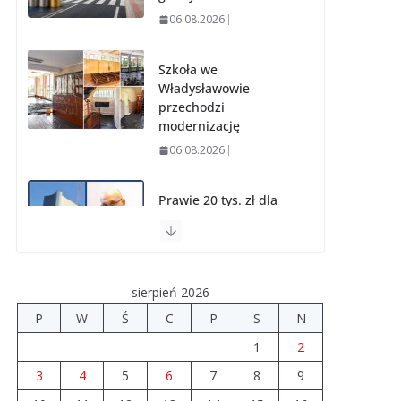
06.08.2026
Szkoła we
Władysławowie
przechodzi
modernizację
06.08.2026
Prawie 20 tys. zł dla
dyrektora szpitala.
Podwyżka mimo
finansowych
problemów
sierpień 2026
04.08.2026
P
W
Ś
C
P
S
N
1
2
Upały groźne dla
zwierząt. Weterynaria
3
4
5
6
7
8
9
apeluje