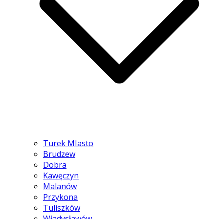
Turek MIasto
Brudzew
Dobra
Kawęczyn
Malanów
Przykona
Tuliszków
Władysławów