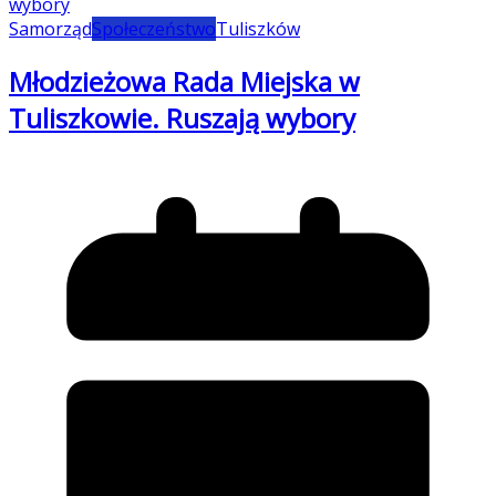
Samorząd
Społeczeństwo
Tuliszków
Młodzieżowa Rada Miejska w
Tuliszkowie. Ruszają wybory