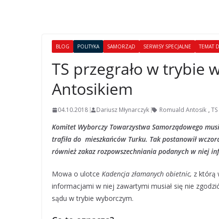
BLOG
POLITYKA
SAMORZĄD
SERWISY SPECJALNE
TEMAT 
TS przegrało w trybie
Antosikiem
04.10.2018
Dariusz Młynarczyk
Romuald Antosik
,
TS
Komitet Wyborczy Towarzystwa Samorządowego musi s
trafiła do mieszkańców Turku. Tak postanowił wczor
również zakaz rozpowszechniania podanych w niej in
Mowa o ulotce
Kadencja złamanych obietnic,
z którą 
informacjami w niej zawartymi musiał się nie zgodz
sądu w trybie wyborczym.