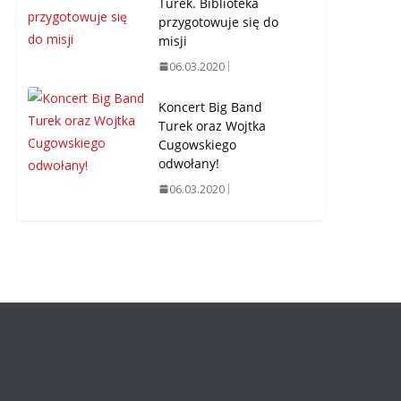
Turek. Biblioteka
przygotowuje się do
misji
06.03.2020
Koncert Big Band
Turek oraz Wojtka
Cugowskiego
odwołany!
06.03.2020