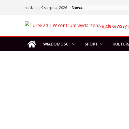
Skip
News:
niedziela, 9 sierpnia, 2026
to
content
Najciekawszy 
WIADOMOŚCI
SPORT
KULTUR