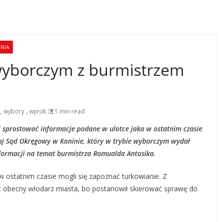
DNIA
 wyborczym z burmistrzem
,
wybory
,
wyrok
1 min read
prostować informacje podane w ulotce jaka w ostatnim czasie
aj Sąd Okręgowy w Koninie, który w trybie wyborczym wydał
formacji na temat burmistrza Romualda Antosika.
w ostatnim czasie mogli się zapoznać turkowianie. Z
ić obecny włodarz miasta, bo postanowił skierować sprawę do