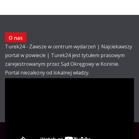
O nas
Turek24 - Zawsze w centrum wydarzeń | Najciekawszy
portal w powiecie | Turek24 jest tytułem prasowym
zarejestrowanym przez Sąd Okręgowy w Koninie.
Portal niezależny od lokalnej władzy.
Kontakt:
email: redakcja@turek24.com.pl
tel. kom. 502 390 836
Reklama
Redakcja
Regulamin
Copyright © Turek24.com.pl Wdrożenie :
Rabnet.pl