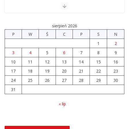
Upały groźne dla zwierząt. Weterynaria apeluje
04.08.2026
sierpień 2026
P
W
Ś
C
P
S
N
Wiata Wielkopolska. Dotacje nawet do 300 tys. zł
1
2
04.08.2026
3
4
5
6
7
8
9
14 sierpnia urzędy skarbowe
10
11
12
13
14
15
16
będą nieczynne
17
18
19
20
21
22
23
06.08.2026
24
25
26
27
28
29
30
31
« lip