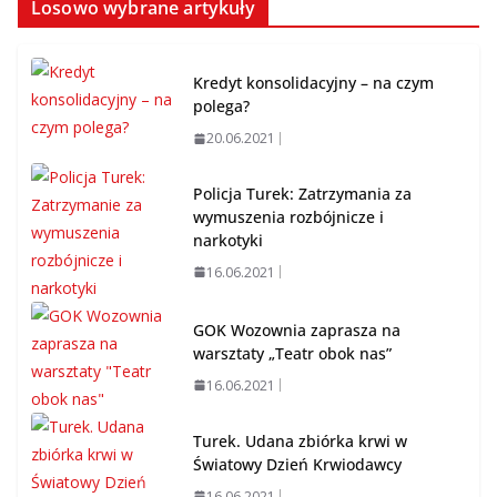
Losowo wybrane artykuły
Kredyt konsolidacyjny – na czym
polega?
20.06.2021
Policja Turek: Zatrzymania za
wymuszenia rozbójnicze i
narkotyki
16.06.2021
GOK Wozownia zaprasza na
warsztaty „Teatr obok nas”
16.06.2021
Turek. Udana zbiórka krwi w
Światowy Dzień Krwiodawcy
16.06.2021