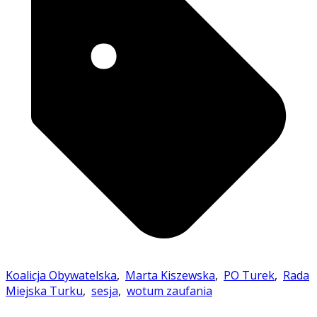
Koalicja Obywatelska
,
Marta Kiszewska
,
PO Turek
,
Rada
Miejska Turku
,
sesja
,
wotum zaufania