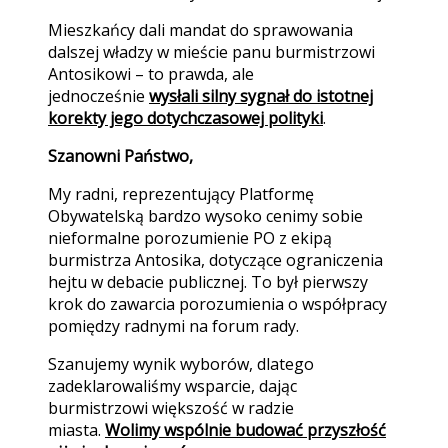
Mieszkańcy dali mandat do sprawowania
dalszej władzy w mieście panu burmistrzowi
Antosikowi – to prawda, ale
jednocześnie
wysłali silny sygnał do istotnej
korekty jego dotychczasowej polityki
.
Szanowni Państwo,
My radni, reprezentujący Platformę
Obywatelską bardzo wysoko cenimy sobie
nieformalne porozumienie PO z ekipą
burmistrza Antosika, dotyczące ograniczenia
hejtu w debacie publicznej. To był pierwszy
krok do zawarcia porozumienia o współpracy
pomiędzy radnymi na forum rady.
Szanujemy wynik wyborów, dlatego
zadeklarowaliśmy wsparcie, dając
burmistrzowi większość w radzie
miasta.
Wolimy wspólnie budować przyszłość