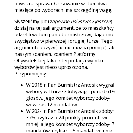
poważna sprawa. Głosowanie wotum dwa
miesiące po wyborach, ma szczególną wagę.
Słyszeliśmy już (
zapewne usłyszymy jeszcze
)
dzisiaj na tej sali argument, że to mieszkańcy
udzielili wotum panu burmistrzowi, dając mu
zwycięstwo w pierwszej i drugiej turze. Tego
argumentu oczywiście nie można pomijać, ale
naszym zdaniem, zdaniem Platformy
Obywatelskiej taka interpretacja wyniku
wyborów jest nieco uproszczona.
Przypomnijmy:
W 2018 r. Pan Burmistrz Antosik wygrał
wybory w I turze zdobywając ponad 61%
głosów. Jego komitet wyborczy zdobył
wówczas 12 mandatów.
W 2024 r. Pan Burmistrz Antosik zdobył
37%, czyli aż o 24 punkty procentowe
mniej, a jego komitet wyborczy zdobył 7
mandatów, czyli aż o 5 mandatów mniej.