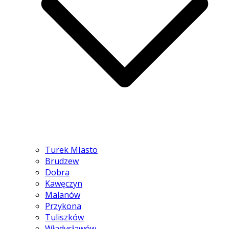
Turek MIasto
Brudzew
Dobra
Kawęczyn
Malanów
Przykona
Tuliszków
Władysławów